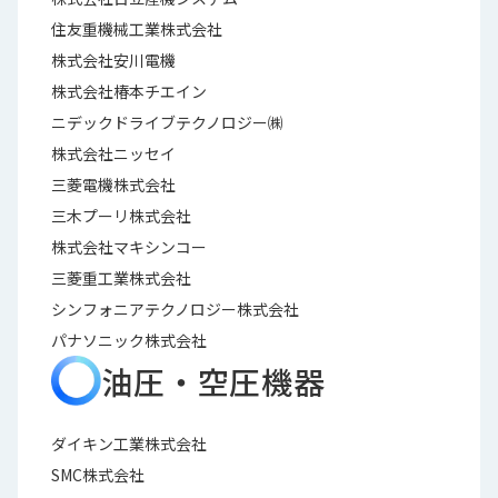
ロ
住友重機械工業株式会社
グ
株式会社安川電機
株式会社椿本チエイン
採
ニデックドライブテクノロジー㈱
用
情
株式会社ニッセイ
報
三菱電機株式会社
お
メ
三木プーリ株式会社
問
ル
株式会社マキシンコー
い
マ
三菱重工業株式会社
合
ガ
わ
登
シンフォニアテクノロジー株式会社
せ
録
パナソニック株式会社
油圧・空圧機器
awasangyo_nbc
ダイキン工業株式会社
SMC株式会社