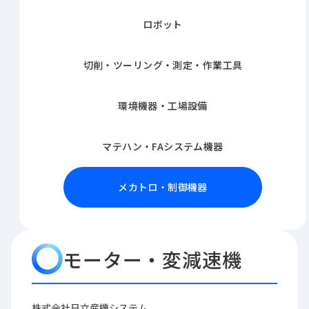
品
情
ロボット
報
切削・ツーリング・測定・作業工具
受
注
事
環境機器・工場設備
例
取
マテハン・FAシステム機器
扱
メ
ー
メカトロ・制御機器
カ
ー
お
モーター・変減速機
知
ら
せ/
ブ
株式会社日立産機システム