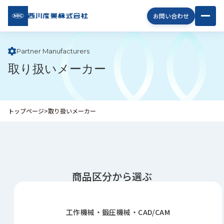
西川
お問い合わせ
産業
株式
会社
Partner Manufacturers
取り扱いメーカー
企
業
情
報
トップページ
>
取り扱いメーカー
私
た
ち
の
取
り
商品区分から選ぶ
組
み
工作機械・鍛圧機械・CAD/CAM
商