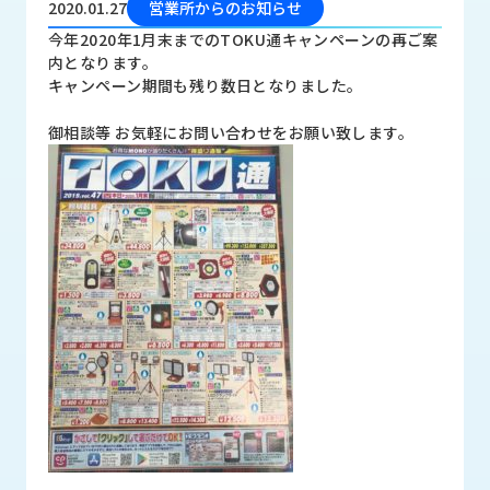
2020.01.27
営業所からのお知らせ
品
情
今年2020年1月末までのTOKU通キャンペーンの再ご案
報
内となります。
キャンペーン期間も残り数日となりました。
受
注
御相談等 お気軽にお問い合わせをお願い致します。
事
例
取
扱
メ
ー
カ
ー
お
知
ら
せ/
ブ