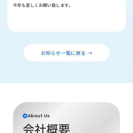
ロ
今年も宜しくお願い致します。
グ
採
用
情
報
お知らせ一覧に戻る →
お
メ
問
ル
い
マ
合
ガ
わ
登
せ
録
awasangyo_nbc
About Us
会社概要