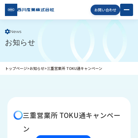
西川
お問い合わせ
産業
株式
会社
News
お知らせ
企
業
情
報
トップページ
>
お知らせ
>
三重営業所 TOKU通キャンペーン
私
た
ち
の
取
り
三重営業所 TOKU通キャンペー
組
み
ン
商