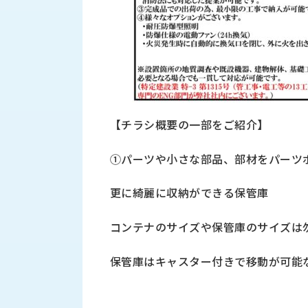
せ/
ブ
ロ
グ
お
知
【チラシ概要の一部をご紹介】
ら
せ
①パーツや小さな部品、部材をパーツ
営
業
更に綺麗に収納ができる保管庫
所
ブ
コンテナのサイズや保管庫のサイズは
ロ
グ
保管庫はキャスター付きで移動が可能
社
長
ブ