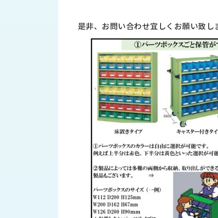
財
テ
作
務
ィ
機
情
是非、お問い合わせ宜しくお願い致し
械・
福
報
鍛
利
圧
一
厚
機
般
生
械・
事
CAD/CAM
業
主
商
ロ
行
ボ
品
動
ッ
計
情
ト
画
切
報
私
削・
た
ツ
新
ち
ー
着
の
リ
一
強
ン
覧
み
グ・
お
測