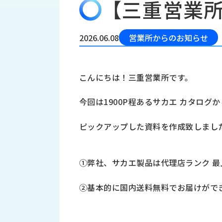
【三重営業
会
う
社
れ
り
概
し
組
要
か
2026.06.08
営業所からのお知らせ
っ
経
み
た
営
受
理
私
こんにちは！三重営業所です。
注
念
た
ち
拠
今回は1900P程あるサカエ カタログ
の
点
取
取
一
ピックアップした資料を作成致しまし
り
扱
覧
組
メ
西
み
川
ー
①弊社、サカエ製品は代理店ランク 最
サ
産
ス
業
カ
テ
②基本的に国内送料無料でお届けがで
の
ナ
ー
沿
ビ
革
リ
工