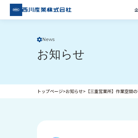
西川
産業
株式
会社
News
ト
お知らせ
ッ
プ
ペ
ー
ジ
トップページ
>
お知らせ
>
【三重営業所】作業空間の
企
私
受
業
た
注
情
ち
事
報
の
例
取