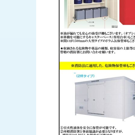
ス
納
テ
期
ム
機
機
械
器
情
メ
報
カ
工
ト
作
ロ・
機
制
械
御
の
機
自
器
動
化,AI,
IoT
お
知
ら