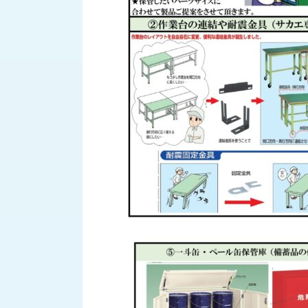
す
定・
す
作
め
業
商
工
品
具
情
環
報
境
エ
機
ン
器・
ジ
工
ニ
場
ア
設
リ
備
ン
マ
グ
テ
情
ハ
報
ン・
中
FA
古・
シ
短