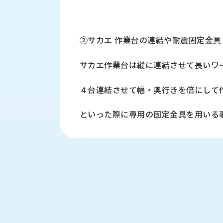
ロ
グ
②サカエ 作業台の連結や耐震固定金具
お
メ
採
問
ル
用
い
マ
サカエ作業台は縦に連結させて長いワ
情
合
ガ
報
わ
登
４台連結させて幅・奥行きを倍にして
せ
録
@nishikawasangyo_nbc
といった際に専用の固定金具を用いる