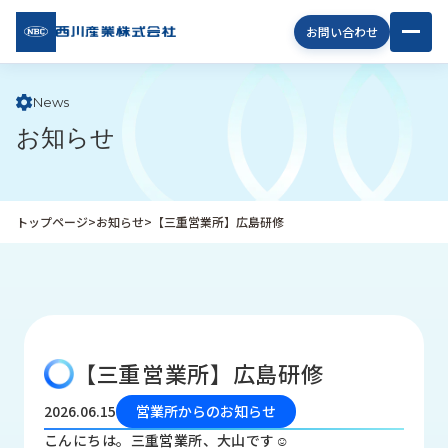
西川
お問い合わせ
産業
株式
会社
News
お知らせ
企
業
情
報
トップページ
>
お知らせ
>
【三重営業所】広島研修
私
た
ち
の
取
り
【三重営業所】広島研修
組
み
2026.06.15
営業所からのお知らせ
商
こんにちは。三重営業所、大山です☺︎