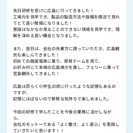
品
情
先日研修を受けに広島に行ってきました！
報
工場内を見学でき、製品の製造方法や設備を間近で見れ
てとて良い勉強になりました！
受
普段はなかなか見ることのできない現場を見学でき、理
注
解を深める良い機会となりました。
事
例
また、翌日は、会社の先輩方に誘っていただき、広島観
光も楽しんできました！
初めての路面電車に乗り、原発ドームを見て、
取
お好み村にて本場の広島焼きを食し、フェリーに乗って
扱
宮島観光してきました！
メ
ー
カ
広島は恐らく小学生の頃に行ったような記憶もあるの
ー
ですが、
記憶にほぼないので新鮮な気持ちで楽しめました。
お
今回の研修で学んだことを今後の業務に活かしなが
知
ら、
ら
会社のモットーである「よく働き、よく遊ぶ」を実践し
せ/
ていきたいと思います！！
ブ