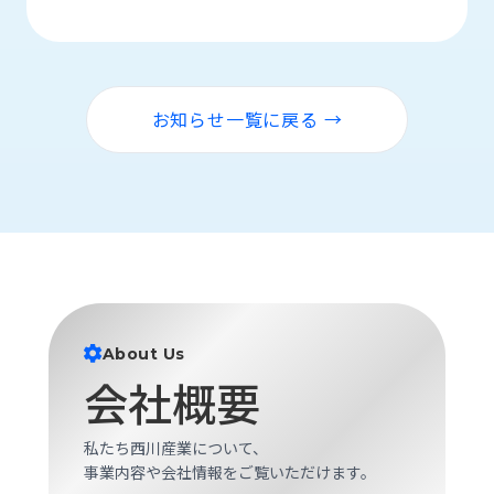
ロ
グ
採
お知らせ一覧に戻る →
用
情
報
お
メ
問
ル
い
マ
合
ガ
わ
登
せ
録
About Us
awasangyo_nbc
会社概要
私たち西川産業について、
事業内容や会社情報をご覧いただけます。