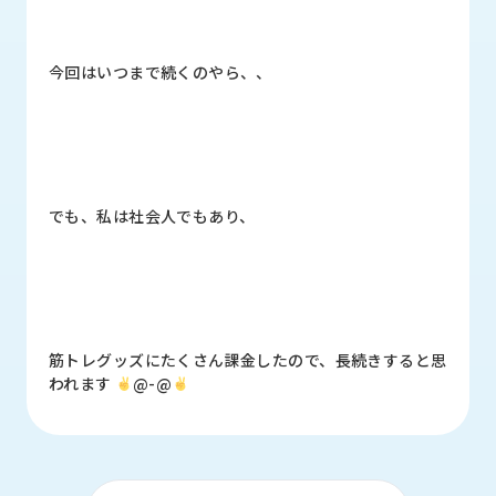
ロ
グ
今回はいつまで続くのやら、、
採
用
情
報
お
メ
でも、私は社会人でもあり、
問
ル
い
マ
合
ガ
わ
登
せ
録
筋トレグッズにたくさん課金したので、長続きすると思
awasangyo_nbc
われます
@-@