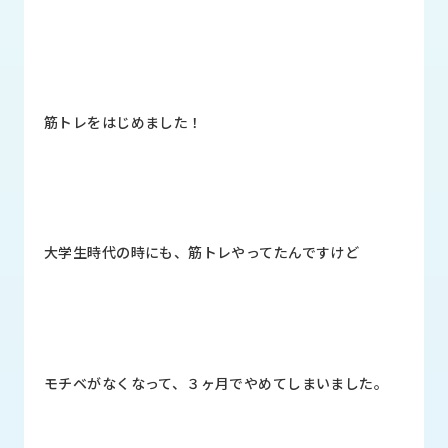
品
情
報
受
注
筋トレをはじめました！
事
例
取
扱
メ
大学生時代の時にも、筋トレやってたんですけど
ー
カ
ー
お
知
モチベがなくなって、３ヶ月でやめてしまいました。
ら
せ/
ブ