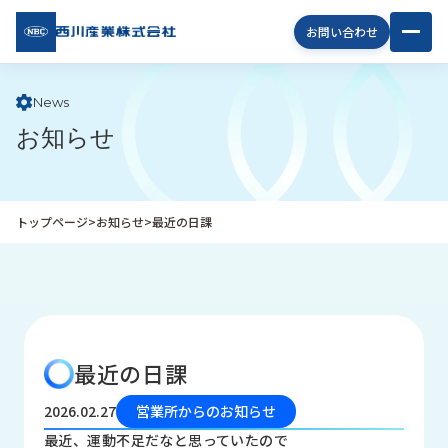
西川
お問い合わせ
産業
株式
会社
News
お知らせ
企
業
情
報
トップページ
>
お知らせ
>
最近の日課
私
た
ち
の
取
り
最近の日課
組
み
2026.02.27
営業所からのお知らせ
商
最近、運動不足だなと思っていたので