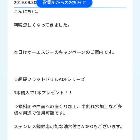
2019.09.30
営業所からのお知らせ
品
情
こんにちは。
報
朝晩涼しくなってきました。
受
注
事
例
本日はオーエスジーのキャンペーンのご案内です。
取
扱
メ
☆超硬フラットドリルADFシリーズ
ー
カ
3本購入で1本プレゼント！！
ー
⇒傾斜面や曲面への座ぐり加工、半割れ穴加工など多
お
様な用途で使用可能です。
知
ら
ステンレス鋼対応可能な油穴付きADFOもございます。
せ/
ブ