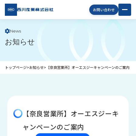
西川
お問い合わせ
産業
株式
会社
News
お知らせ
企
業
情
報
トップページ
>
お知らせ
>
【奈良営業所】オーエスジーキャンペーンのご案内
私
た
ち
の
取
り
【奈良営業所】オーエスジーキ
組
み
ャンペーンのご案内
商