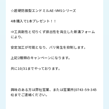
ロ
グ
☆超硬防振型エンドミルAE-VMSシリーズ
4本購入で1本プレゼント！！
採
用
⇒工具剛性と切りくず排出性を両立した新溝フォーム
情
により、
報
お
メ
安定加工が可能となり、バリ発生を抑制します。
問
ル
い
マ
上記2種類のキャンペーンになります。
合
ガ
わ
登
共に10/31までやっております。
せ
録
awasangyo_nbc
興味のある方は弊社営業、または営業所(0743-59-345
6)までご連絡ください。