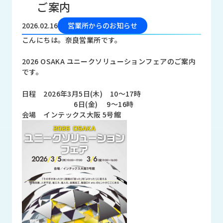
ご案内
品
情
報
2026.02.16
営業所からのお知らせ
こんにちは。奈良営業所です。
受
注
2026 OSAKA ユニークソリューションフェアのご案内
事
です。
例
日程 2026年3月5日(木) 10～17時
取
6日(金) 9～16時
扱
会場 インテックス大阪 5号館
メ
ー
カ
ー
お
知
ら
せ/
ブ