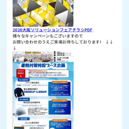
ロ
グ
採
2026大阪ソリューションフェアチラシPDF
用
様々なキャンペーンもございますので
情
お問い合わせのうえご来場お待ちしております! ↓↓
報
↓
お
メ
問
ル
い
マ
合
ガ
わ
登
せ
録
awasangyo_nbc