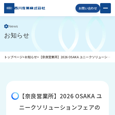
西川
お問い合わせ
産業
株式
会社
News
お知らせ
企
業
情
報
トップページ
>
お知らせ
>
【奈良営業所】2026 OSAKA ユニークソリューションフェアのご案内
私
た
ち
の
取
り
【奈良営業所】2026 OSAKA ユ
組
み
ニークソリューションフェアの
商