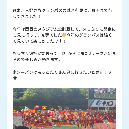
品
情
週末、大好きなグランパスの試合を見に、町田まで行
報
ってきました！
受
今年は関西のスタジアム全制覇して、久しぶりに関東に
注
も見に行って、充実でした
今年のグランパスは強く
事
て見ていて楽しかったです！
例
もうすぐW杯が始まって、8月からはまたJリーグが始ま
取
るので楽しみが続きます。
扱
メ
来シーズンはもっとたくさん見に行きたいと思います
ー
カ
ー
お
知
ら
せ/
ブ