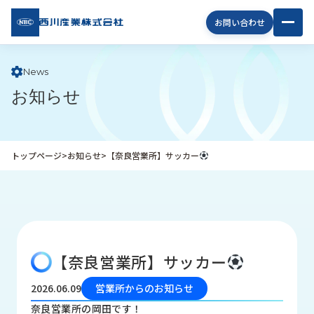
西川
お問い合わせ
産業
株式
会社
News
お知らせ
企
業
情
報
トップページ
>
お知らせ
>
【奈良営業所】サッカー
私
た
ち
の
取
り
【奈良営業所】サッカー
組
み
2026.06.09
営業所からのお知らせ
商
奈良営業所の岡田です！