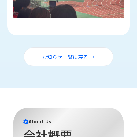
ロ
グ
採
用
情
報
お知らせ一覧に戻る →
お
メ
問
ル
い
マ
合
ガ
わ
登
せ
録
awasangyo_nbc
About Us
会社概要