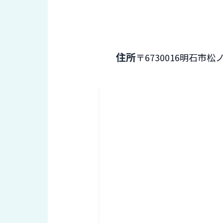
財
テ
作
務
ィ
機
情
械・
福
報
鍛
利
圧
一
厚
住所
〒6730016
明石市松ノ
機
般
生
械・
事
CAD/CAM
業
主
商
ロ
行
ボ
品
動
ッ
計
情
ト
画
切
報
私
削・
た
ツ
新
ち
ー
着
の
リ
一
強
ン
覧
み
グ・
お
測