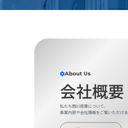
ロ
グ
お
メ
採
問
ル
用
い
マ
情
合
ガ
報
わ
登
せ
録
@nishikawasangyo_nbc
About Us
会社概要
私たち西川産業について、
事業内容や会社情報をご覧いただけま