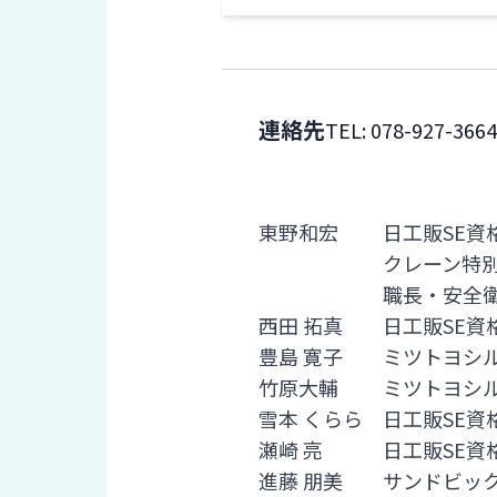
す
定・
す
作
め
業
商
工
品
具
連絡先
TEL:
078-927-366
情
環
報
境
エ
機
ン
備考
器・
東野和宏 日工販SE資格
ジ
工
クレーン特別教育修了
ニ
場
ア
職長・安全衛生責
設
リ
西田 拓真 日工販SE資
備
ン
豊島 寛子 ミツトヨシ
マ
グ
テ
竹原大輔 ミツトヨシル
情
ハ
報
雪本 くらら 日工販SE
ン・
中
瀬崎 亮 日工販SE資格
FA
古・
進藤 朋美 サンドビッ
シ
短