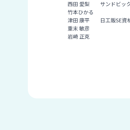
ス
西田 愛梨 サンドビッ
納
テ
竹本ひかる
期
ム
機
津田 康平 日工販SE資
機
械
重末 敏彦
器
情
岩崎 正克
メ
報
カ
工
ト
作
ロ・
機
制
械
御
の
機
自
器
動
化,AI,
IoT
お
知
ら