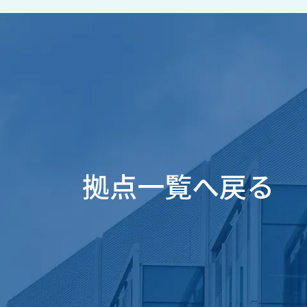
せ/
ブ
ロ
グ
お
知
ら
せ
営
拠点一覧へ戻る
業
所
ブ
ロ
グ
社
長
ブ