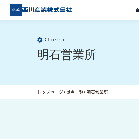
西川
産業
株式
会社
Office Info
ト
明石営業所
ッ
プ
ペ
ー
ジ
トップページ
>
拠点一覧
>
明石営業所
企
私
受
業
た
注
情
ち
事
報
の
例
取