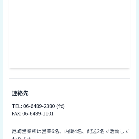
ロ
グ
採
用
情
報
お
メ
問
ル
い
マ
合
ガ
わ
登
せ
連絡先
録
awasangyo_nbc
TEL:
06-6489-2380
(代)
FAX: 06-6489-1101
備考
尼崎営業所は営業6名、内販4名、配送2名で活動して