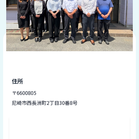
品
情
報
受
注
事
例
取
扱
メ
住所
ー
カ
〒6600805
ー
尼崎市西長洲町2丁目30番8号
お
知
ら
せ/
ブ