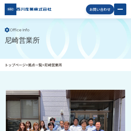
西川
お問い合わせ
産業
株式
会社
Office Info
尼崎営業所
企
業
情
報
トップページ
>
拠点一覧
>
尼崎営業所
私
た
ち
の
取
り
組
み
商