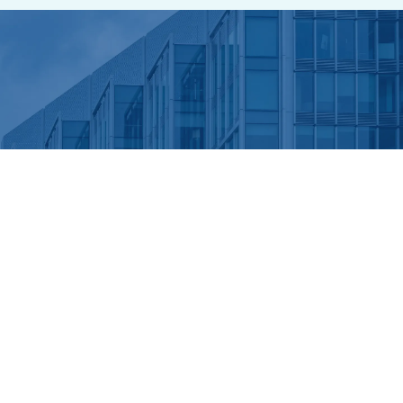
拠点一覧へ戻る
back →