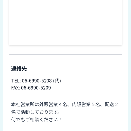
ロ
グ
採
用
情
報
お
メ
問
ル
連絡先
い
マ
合
ガ
TEL:
06-6990-5208
(代)
わ
登
せ
録
FAX: 06-6990-5209
awasangyo_nbc
備考
本社営業所は外販営業４名、内販営業５名、配送２
名で活動しております。
何でもご相談ください！