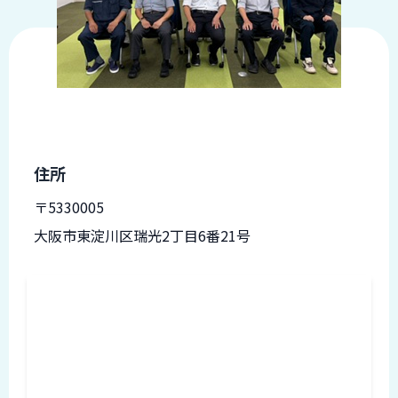
品
情
報
受
注
事
例
住所
取
扱
〒5330005
メ
大阪市東淀川区瑞光2丁目6番21号
ー
カ
ー
お
知
ら
せ/
ブ