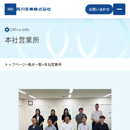
西川
お問い合わせ
産業
株式
会社
Office Info
本社営業所
企
業
情
報
トップページ
>
拠点一覧
>
本社営業所
私
た
ち
の
取
り
組
み
商