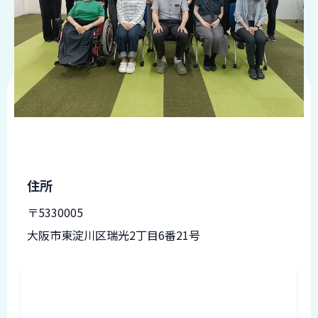
品
情
報
受
注
事
例
取
扱
メ
住所
ー
カ
〒5330005
ー
大阪市東淀川区瑞光2丁目6番21号
お
知
ら
せ/
ブ