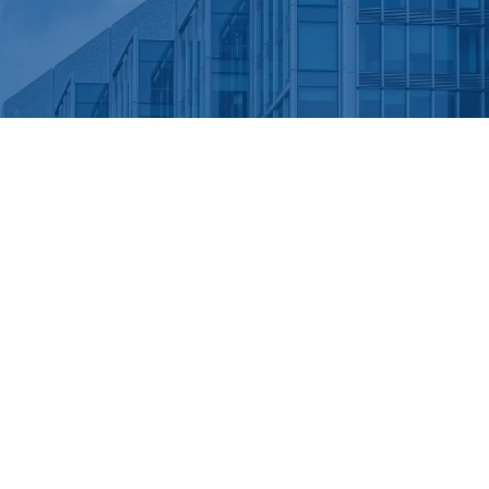
拠点一覧へ戻る
back →