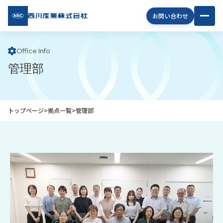
西川
お問い合わせ
産業
株式
会社
Office Info
管理部
企
業
情
報
トップページ
>
拠点一覧
>
管理部
私
た
ち
の
取
り
組
み
商