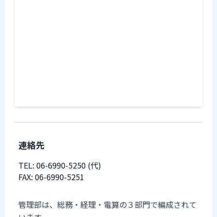
ロ
グ
採
用
情
報
お
メ
問
ル
い
マ
合
ガ
わ
登
せ
連絡先
録
awasangyo_nbc
TEL:
06-6990-5250
(代)
FAX: 06-6990-5251
備考
管理部は、総務・経理・電算の３部門で編成されて