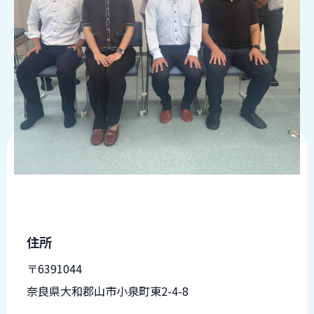
品
情
報
受
注
事
例
取
扱
メ
ー
カ
ー
住所
お
知
〒6391044
ら
奈良県大和郡山市小泉町東2-4-8
せ/
ブ