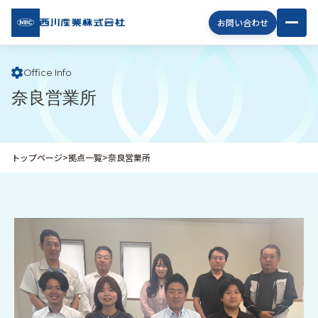
西川
お問い合わせ
産業
株式
会社
Office Info
奈良営業所
企
業
情
報
トップページ
>
拠点一覧
>
奈良営業所
私
た
ち
の
取
り
組
み
商