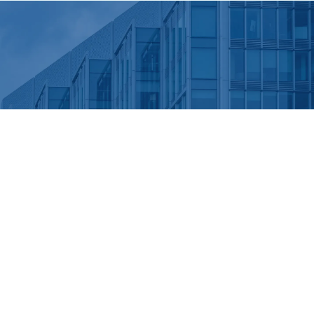
拠点一覧へ戻る
back →