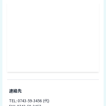
ロ
グ
採
用
情
報
お
メ
問
ル
い
マ
合
ガ
わ
登
せ
録
awasangyo_nbc
連絡先
TEL:
0743-59-3456
(代)