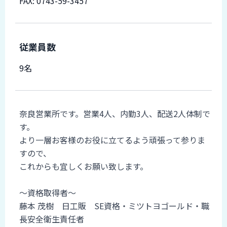
FAX: 0743-59-3457
従業員数
9名
備考
奈良営業所です。営業4人、内勤3人、配送2人体制で
す。
より一層お客様のお役に立てるよう頑張って参りま
すので、
これからも宜しくお願い致します。
～資格取得者～
藤本 茂樹 日工販 SE資格・ミツトヨゴールド・職
長安全衛生責任者