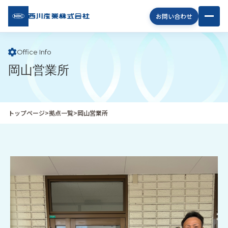
西川
お問い合わせ
産業
株式
会社
Office Info
岡山営業所
企
業
情
報
トップページ
>
拠点一覧
>
岡山営業所
私
た
ち
の
取
り
組
み
商