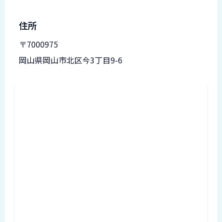
ロ
グ
住所
〒7000975
採
用
岡山県岡山市北区今3丁目9-6
情
報
お
メ
問
ル
い
マ
合
ガ
わ
登
せ
録
awasangyo_nbc