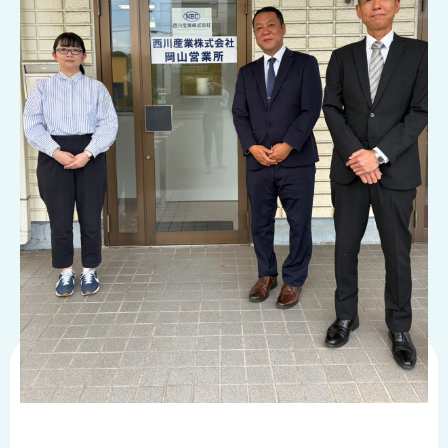
品
情
報
受
注
事
例
取
扱
メ
ー
カ
ー
お
知
ら
せ/
ブ