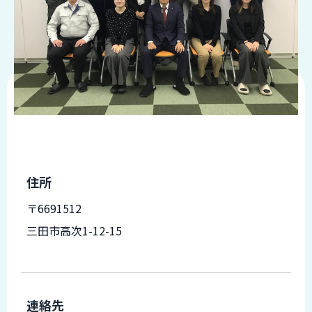
品
情
報
受
注
事
例
取
扱
メ
住所
ー
カ
〒6691512
ー
三田市高次1-12-15
お
知
ら
せ/
連絡先
ブ