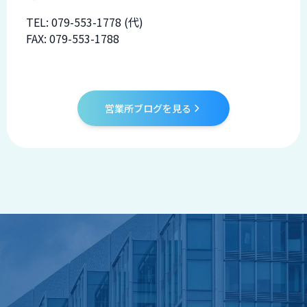
ロ
TEL:
079-553-1778
(代)
グ
FAX: 079-553-1788
採
用
情
報
営業所ブログを見る
お
メ
問
ル
い
マ
合
ガ
わ
登
せ
録
awasangyo_nbc