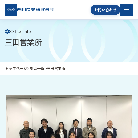
西川
お問い合わせ
産業
株式
会社
Office Info
三田営業所
企
業
情
報
トップページ
>
拠点一覧
>
三田営業所
私
た
ち
の
取
り
組
み
商