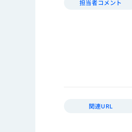
担当者コメント
す
定・
す
作
め
業
商
工
品
具
情
環
報
境
エ
機
ン
器・
ジ
工
ニ
場
ア
設
リ
備
ン
マ
グ
テ
情
関連URL
ハ
報
ン・
中
FA
古・
シ
短