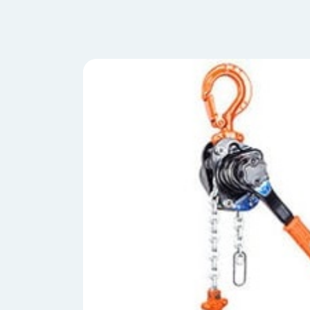
会
う
社
れ
り
概
し
組
要
か
っ
経
み
た
営
受
理
私
注
念
た
ち
拠
の
点
取
取
一
り
扱
覧
組
メ
西
み
川
ー
サ
産
ス
業
カ
テ
の
ナ
ー
沿
ビ
革
リ
工