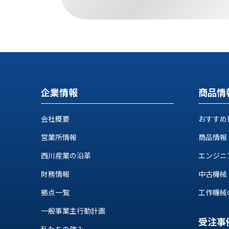
ロ
グ
お
メ
採
問
ル
用
い
マ
情
合
ガ
報
わ
登
企業情報
商品情
せ
録
@nishikawasangyo_nbc
会社概要
おすすめ
営業所情報
商品情報
西川産業の沿革
エンジニ
財務情報
中古機械
拠点一覧
工作機械の自
一般事業主行動計画
受注事
私たちの強み