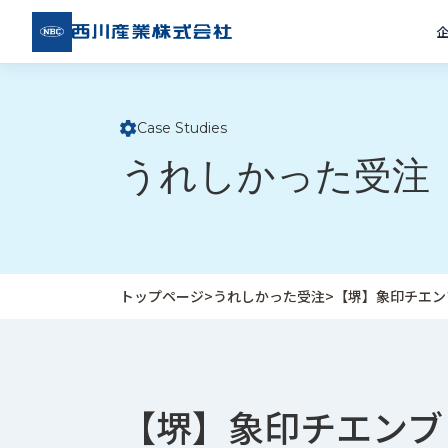
西川
産業
株式
会社
Case Studies
ト
うれしかった受注
ッ
プ
ペ
ー
ジ
トップページ
>
うれしかった受注
>
【堺】象印チエン
企
私
受
業
た
注
情
ち
事
報
の
例
【堺】象印チエンブ
取