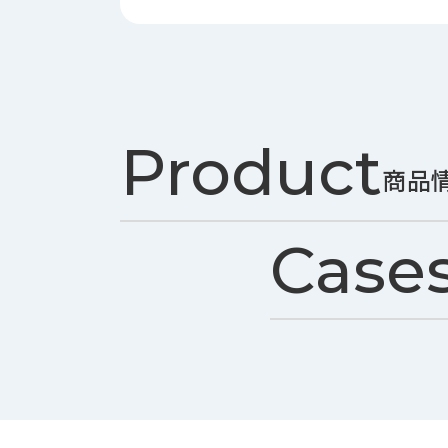
ス
納
テ
期
ム
機
機
械
器
情
メ
報
Product
カ
工
ト
商品
作
ロ・
機
制
械
御
Case
の
機
自
器
動
化,AI,
IoT
お
知
ら