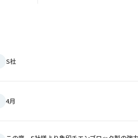
S社
4月
この度、S社様より象印チエンブロック製の強力