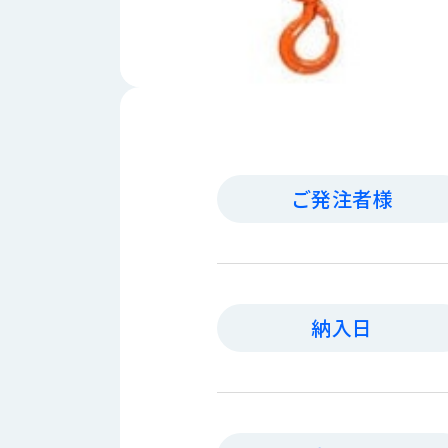
財
テ
作
務
ィ
機
情
械・
福
報
鍛
利
圧
一
厚
機
般
生
械・
事
CAD/CAM
業
主
商
ご発注者様
ロ
行
ボ
品
動
ッ
計
情
ト
画
切
報
私
削・
納入日
た
ツ
新
ち
ー
着
の
リ
一
強
ン
覧
み
グ・
お
測