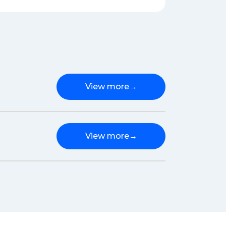
View more
→
View more
→