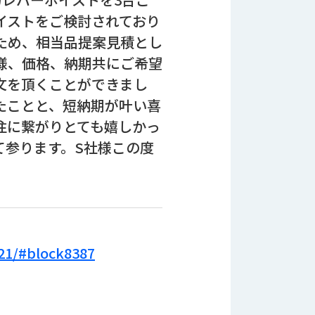
イストをご検討されており
ため、相当品提案見積とし
様、価格、納期共にご希望
文を頂くことができまし
たことと、短納期が叶い喜
注に繋がりとても嬉しかっ
て参ります。S社様この度
621/#block8387