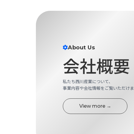
せ/
ブ
ロ
グ
お
About Us
知
会社概要
ら
せ
営
業
私たち西川産業について、
所
事業内容や会社情報をご覧いただけま
ブ
ロ
グ
View more →
社
長
ブ