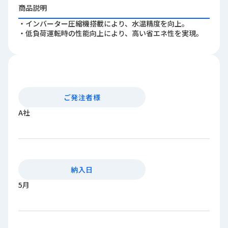
ロ
商品説明
グ
・インバーター圧縮機搭載により、水温精度を向上。
・低負荷運転時の性能向上により、高い省エネ性を実現。
採
用
情
報
お
メ
ご発注者様
問
ル
A社
い
マ
合
ガ
わ
登
せ
録
納入日
awasangyo_nbc
5月