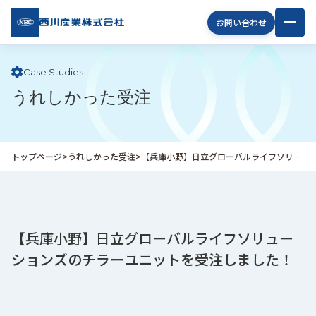
西川
お問い合わせ
産業
株式
会社
Case Studies
うれしかった受注
企
業
情
報
トップページ
>
うれしかった受注
>
【兵庫小野】日立グローバルライフソリューションズのチラーユニットを受注しました！
私
た
ち
の
取
【兵庫小野】日立グローバルライフソリュー
り
ションズのチラーユニットを受注しました！
組
み
商