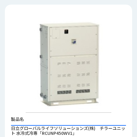
品
情
報
受
注
事
例
取
扱
メ
ー
カ
ー
お
知
製品名
ら
日立グローバルライフソリューションズ(株) チラーユニッ
せ/
ト 水冷式冷専「RCUNP450WV1」
ブ