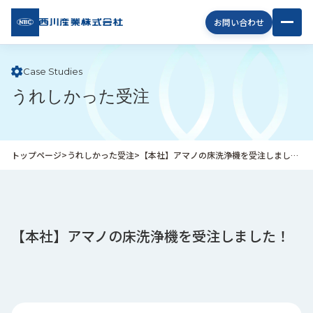
西川
お問い合わせ
産業
株式
会社
Case Studies
うれしかった受注
企
業
情
報
トップページ
>
うれしかった受注
>
【本社】アマノの床洗浄機を受注しました！
私
た
ち
の
取
【本社】アマノの床洗浄機を受注しました！
り
組
み
商