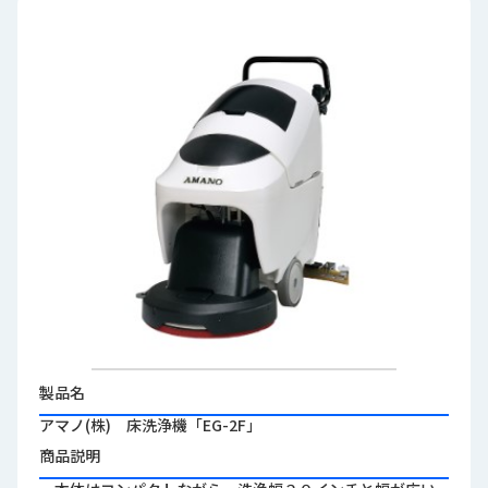
品
情
報
受
注
事
例
取
扱
メ
ー
カ
ー
お
製品名
知
アマノ(株) 床洗浄機「EG-2F」
ら
商品説明
せ/
ブ