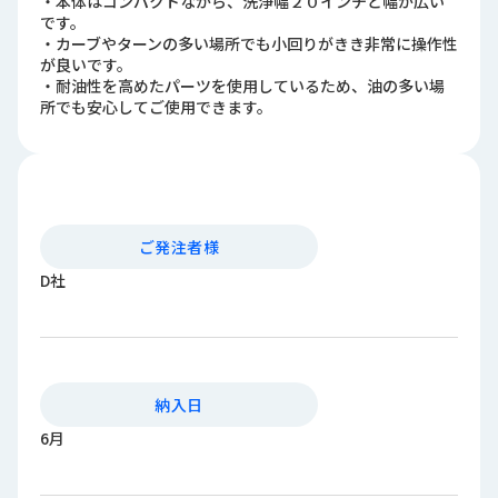
・本体はコンパクトながら、洗浄幅２０インチと幅が広い
ロ
です。
グ
・カーブやターンの多い場所でも小回りがきき非常に操作性
が良いです。
・耐油性を高めたパーツを使用しているため、油の多い場
採
所でも安心してご使用できます。
用
情
報
お
メ
問
ル
ご発注者様
い
マ
D社
合
ガ
わ
登
せ
録
awasangyo_nbc
納入日
6月