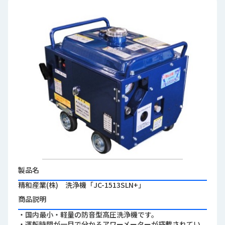
品
情
報
受
注
事
例
取
扱
メ
ー
カ
ー
製品名
お
精和産業(株) 洗浄機「JC-1513SLN+」
知
商品説明
ら
せ/
・国内最小・軽量の防音型高圧洗浄機です。
ブ
・運転時間が一目で分かるアワーメーターが搭載されてい