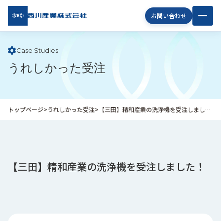
西川
お問い合わせ
産業
株式
会社
Case Studies
うれしかった受注
企
業
情
報
トップページ
>
うれしかった受注
>
【三田】精和産業の洗浄機を受注しました！
私
た
ち
の
取
【三田】精和産業の洗浄機を受注しました！
り
組
み
商