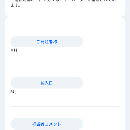
ロ
ます。
グ
採
用
情
ご発注者様
報
M社
お
メ
問
ル
い
マ
合
ガ
わ
登
納入日
せ
録
5月
awasangyo_nbc
担当者コメント