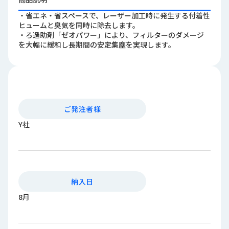
ロ
・省エネ・省スペースで、レーザー加工時に発生する付着性
グ
ヒュームと臭気を同時に除去します。
・ろ過助剤「ゼオパワー」により、フィルターのダメージ
を大幅に緩和し長期間の安定集塵を実現します。
採
用
情
報
お
メ
問
ル
ご発注者様
い
マ
Y社
合
ガ
わ
登
せ
録
awasangyo_nbc
納入日
8月