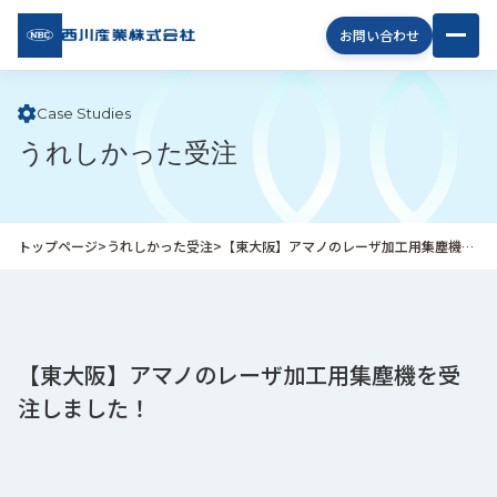
西川
お問い合わせ
産業
株式
会社
Case Studies
うれしかった受注
企
業
情
報
トップページ
>
うれしかった受注
>
【東大阪】アマノのレーザ加工用集塵機を受注しました！
私
た
ち
の
取
【東大阪】アマノのレーザ加工用集塵機を受
り
注しました！
組
み
商