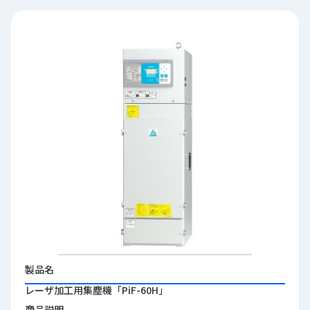
品
情
報
受
注
事
例
取
扱
メ
ー
カ
ー
お
知
製品名
ら
レーザ加工用集塵機「PiF-60H」
せ/
ブ
商品説明