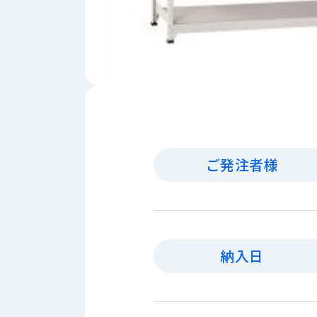
財
テ
作
務
ィ
機
情
械・
福
報
鍛
利
圧
一
厚
機
般
生
械・
事
CAD/CAM
業
主
商
ロ
行
ボ
品
ご発注者様
動
ッ
計
情
ト
画
切
報
私
削・
た
ツ
新
ち
納入日
ー
着
の
リ
一
強
ン
覧
み
グ・
お
測