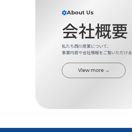
せ/
ブ
About Us
ロ
会社概要
グ
お
私たち西川産業について、
知
事業内容や会社情報をご覧いただけま
ら
せ
View more →
営
業
所
ブ
ロ
グ
社
長
ブ