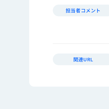
す
定・
す
担当者コメント
作
め
業
商
工
品
具
情
環
報
境
エ
機
ン
器・
ジ
工
ニ
関連URL
場
ア
設
リ
備
ン
マ
グ
テ
情
ハ
報
ン・
中
FA
古・
シ
短