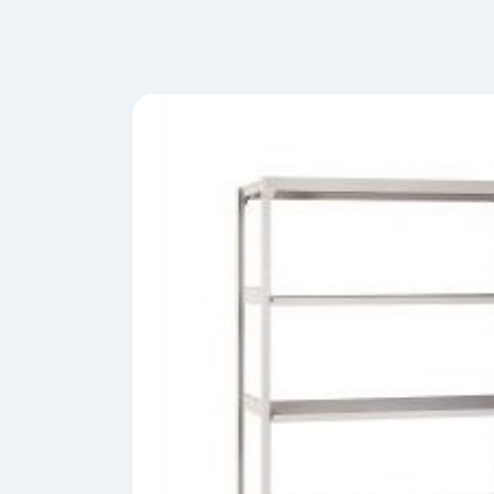
会
う
社
れ
り
概
し
組
要
か
っ
経
み
た
営
受
理
私
注
念
た
ち
拠
の
点
取
取
一
り
扱
覧
組
メ
西
み
川
ー
サ
産
ス
業
カ
テ
の
ナ
ー
沿
ビ
革
リ
工