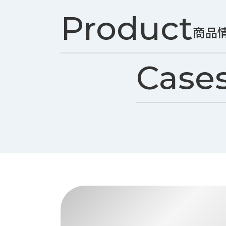
ス
納
Product
テ
期
ム
商品
機
機
械
器
情
メ
Case
報
カ
工
ト
作
ロ・
機
制
械
御
の
機
自
器
動
化,AI,
IoT
お
知
ら