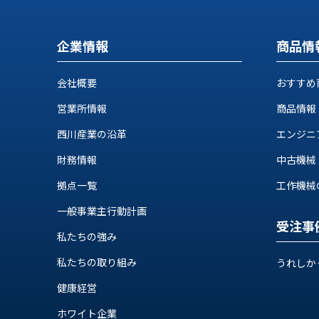
ロ
グ
企業情報
商品情
お
メ
採
問
ル
会社概要
おすすめ
用
い
マ
情
合
ガ
営業所情報
商品情報
報
わ
登
せ
録
西川産業の沿革
エンジニ
@nishikawasangyo_nbc
財務情報
中古機械
拠点一覧
工作機械の自
一般事業主行動計画
受注事
私たちの強み
私たちの取り組み
うれしか
健康経営
ホワイト企業