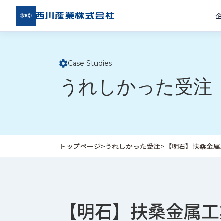
西川
産業
株式
会社
Case Studies
ト
うれしかった受注
ッ
プ
ペ
ー
ジ
トップページ
>
うれしかった受注
>
【明石】扶桑金属
企
私
受
業
た
注
情
ち
事
報
の
例
【明石】扶桑金属工
取