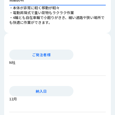
ロ
・本体が非常に軽く移動が軽々
グ
・電動昇降式で重い荷物もラクラク作業
・4輪とも自在車輪で小廻りがきき、細い通路や狭い場所で
も快適に作業ができます。
採
用
情
報
お
メ
問
ル
ご発注者様
い
マ
N社
合
ガ
わ
登
せ
録
awasangyo_nbc
納入日
12月