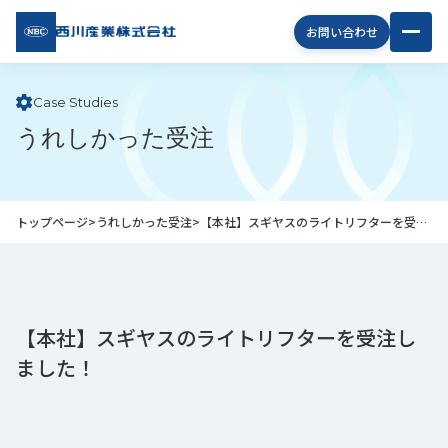
西川
お問い合わせ
産業
株式
会社
Case Studies
うれしかった受注
企
業
情
報
トップページ
>
うれしかった受注
>
【本社】スギヤスのライトリフターを受注しました！
私
た
ち
の
取
【本社】スギヤスのライトリフターを受注し
り
ました！
組
み
商