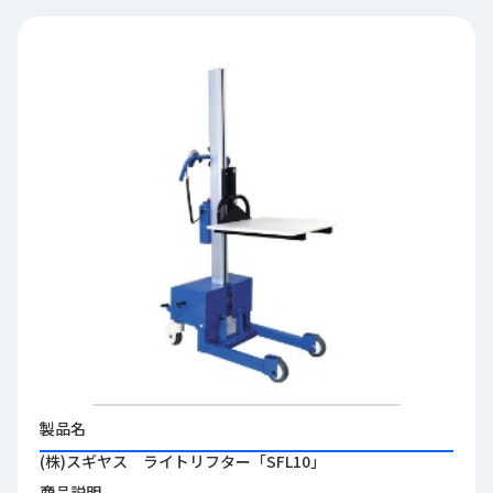
品
情
報
受
注
事
例
取
扱
メ
ー
カ
ー
お
知
製品名
ら
(株)スギヤス ライトリフター「SFL10」
せ/
ブ
商品説明