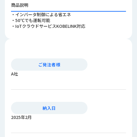
ロ
商品説明
グ
・インバータ制御による省エネ
・50℃でも運転可能
・IoTクラウドサービスKOBELINK対応
採
用
情
報
お
メ
ご発注者様
問
ル
い
マ
A社
合
ガ
わ
登
せ
録
awasangyo_nbc
納入日
2025年2月