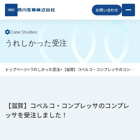
西川
お問い合わせ
産業
株式
会社
Case Studies
うれしかった受注
企
業
情
報
トップページ
>
うれしかった受注
>
【滋賀】コベルコ・コンプレッサのコンプレッサを受注しました！
私
た
ち
の
取
【滋賀】コベルコ・コンプレッサのコンプレ
り
ッサを受注しました！
組
み
商