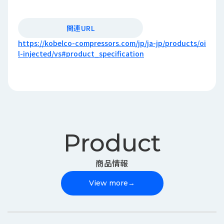
関連URL
https://kobelco-compressors.com/jp/ja-jp/products/oi
l-injected/vs#product_specification
Product
商品情報
View more
→