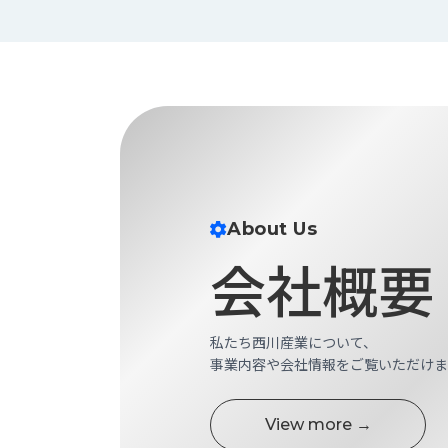
せ/
ブ
ロ
グ
お
知
ら
せ
About Us
営
会社概要
業
所
ブ
ロ
私たち西川産業について、
グ
事業内容や会社情報をご覧いただけま
社
長
View more →
ブ