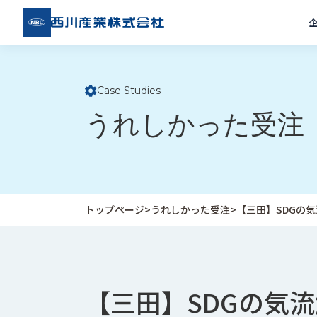
西川
産業
株式
会社
Case Studies
ト
うれしかった受注
ッ
プ
ペ
ー
ジ
トップページ
>
うれしかった受注
>
【三田】SDGの
企
私
受
業
た
注
情
ち
事
報
の
例
【三田】SDGの気
取