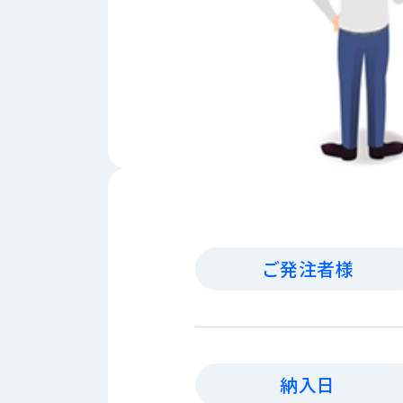
財
テ
作
務
ィ
機
情
械・
福
報
鍛
利
圧
一
厚
機
般
生
械・
事
CAD/CAM
業
主
商
ロ
行
ボ
品
動
ッ
計
情
ト
画
切
ご発注者様
報
私
削・
た
ツ
新
ち
ー
着
の
リ
一
強
ン
覧
み
納入日
グ・
お
測