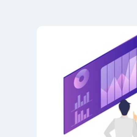
会
う
社
れ
り
概
し
組
要
か
っ
経
み
た
営
受
理
私
注
念
た
ち
拠
の
点
取
取
一
り
扱
覧
組
メ
西
み
川
ー
サ
産
ス
業
カ
テ
の
ナ
ー
沿
ビ
革
リ
工