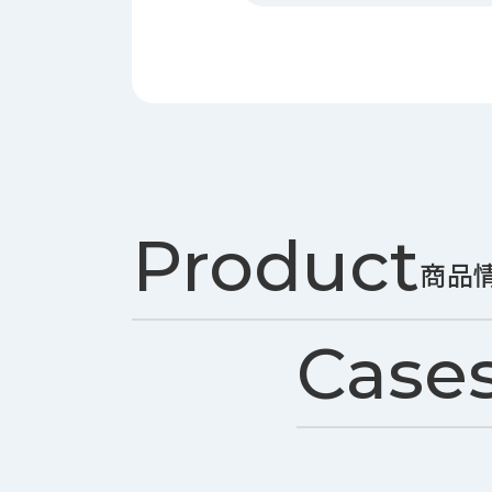
ス
納
テ
期
ム
機
機
械
器
情
メ
報
カ
工
ト
作
ロ・
機
Product
制
械
御
商品
の
機
自
器
動
Case
化,AI,
IoT
お
知
ら