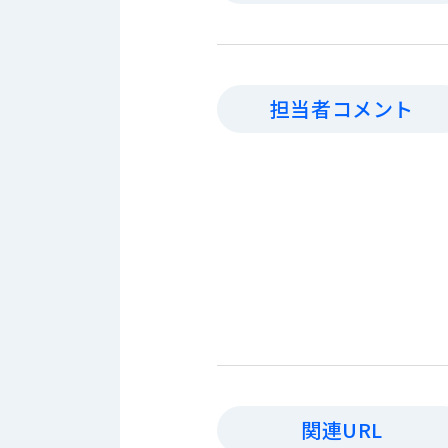
す
定・
す
作
め
業
商
工
品
担当者コメント
具
情
環
報
境
エ
機
ン
器・
ジ
工
ニ
場
ア
設
リ
備
ン
マ
グ
テ
情
ハ
報
ン・
中
FA
古・
関連URL
シ
短