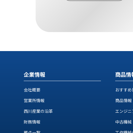
ロ
グ
お
メ
採
問
ル
用
い
マ
情
合
ガ
報
わ
登
せ
録
@nishikawasangyo_nbc
企業情報
商品情
会社概要
おすすめ
営業所情報
商品情報
西川産業の沿革
エンジニ
財務情報
中古機械
拠点一覧
工作機械の自