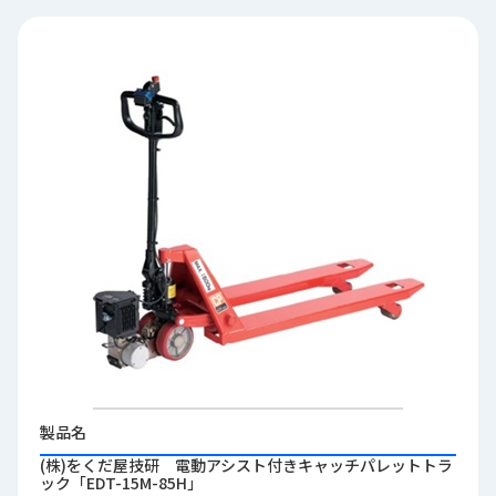
品
情
報
受
注
事
例
取
扱
メ
ー
カ
ー
お
知
製品名
ら
せ/
(株)をくだ屋技研 電動アシスト付きキャッチパレットトラ
ック「EDT-15M-85H」
ブ