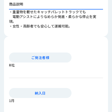
ロ
商品説明
グ
・重量物を載せたキャッチパレットトラックでも
電動アシストによりなめらか発進・柔らかな停止を実
現。
採
・女性・高齢者でも安心して運搬可能。
用
情
報
お
メ
問
ル
ご発注者様
い
マ
合
ガ
R社
わ
登
せ
録
awasangyo_nbc
納入日
1月