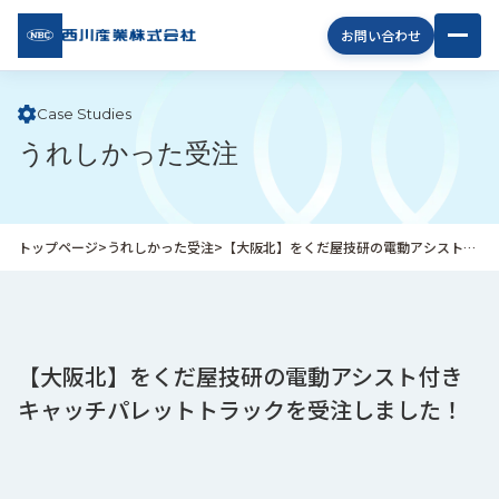
西川
お問い合わせ
産業
株式
会社
Case Studies
うれしかった受注
企
業
情
報
トップページ
>
うれしかった受注
>
【大阪北】をくだ屋技研の電動アシスト付きキャッチパレットトラックを受注しました！
私
た
ち
の
取
【大阪北】をくだ屋技研の電動アシスト付き
り
キャッチパレットトラックを受注しました！
組
み
商