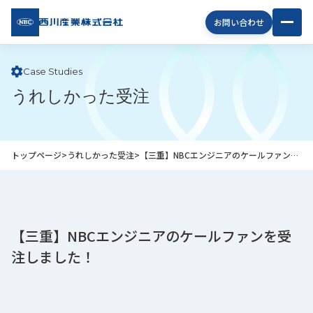
西川
お問い合わせ
産業
株式
会社
Case Studies
うれしかった受注
企
業
情
報
トップページ
>
うれしかった受注
>
【三重】NBCエンジニアのケールファンを受注しました！
私
た
ち
の
取
【三重】NBCエンジニアのケールファンを受
り
注しました！
組
み
商