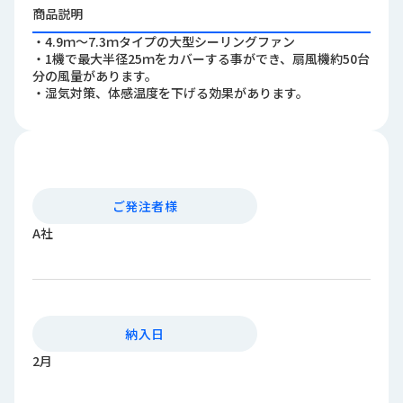
ロ
商品説明
グ
・4.9ｍ～7.3ｍタイプの大型シーリングファン
・1機で最大半径25ｍをカバーする事ができ、扇風機約50台
分の風量があります。
採
・湿気対策、体感温度を下げる効果があります。
用
情
報
お
メ
問
ル
ご発注者様
い
マ
合
ガ
A社
わ
登
せ
録
awasangyo_nbc
納入日
2月