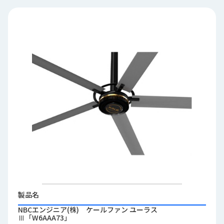
品
情
報
受
注
事
例
取
扱
メ
ー
カ
ー
お
知
製品名
ら
NBCエンジニア(株) ケールファン ユーラス
せ/
Ⅲ「W6AAA73」
ブ