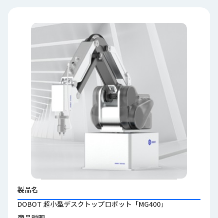
品
情
報
受
注
事
例
取
扱
メ
ー
カ
ー
お
知
製品名
ら
DOBOT 超小型デスクトップロボット「MG400」
せ/
ブ
商品説明