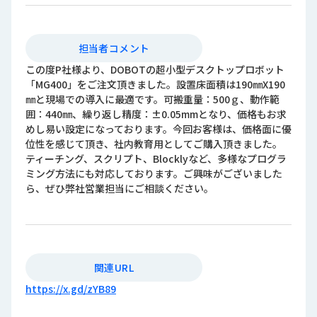
担当者コメント
この度P社様より、DOBOTの超小型デスクトップロボット
「MG400」をご注文頂きました。設置床面積は190㎜X190
㎜と現場での導入に最適です。可搬重量：500ｇ、動作範
囲：440㎜、繰り返し精度：±0.05mmとなり、価格もお求
めし易い設定になっております。今回お客様は、価格面に優
位性を感じて頂き、社内教育用としてご購入頂きました。
ティーチング、スクリプト、Blocklyなど、多様なプログラ
ミング方法にも対応しております。ご興味がございました
ら、ぜひ弊社営業担当にご相談ください。
関連URL
https://x.gd/zYB89