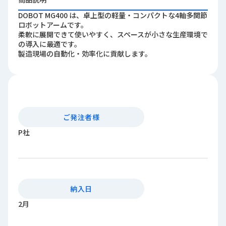
ロ
DOBOT MG400 は、卓上型の軽量・コンパクトな4軸多関節
グ
ロボットアームです。
柔軟に展開できて使いやすく、スペースが小さな生産環境で
の導入に最適です。
採
製造現場の自動化・効率化に貢献します。
用
情
報
お
メ
問
ル
ご発注者様
い
マ
合
ガ
P社
わ
登
せ
録
awasangyo_nbc
納入日
2月