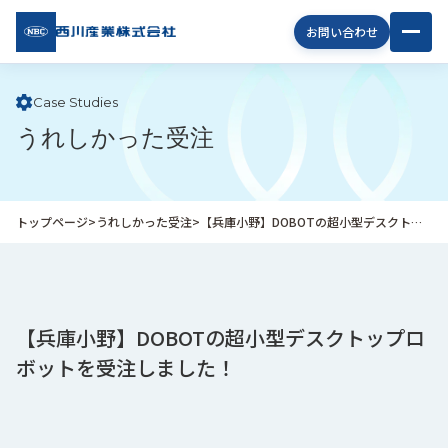
西川
お問い合わせ
産業
株式
会社
Case Studies
うれしかった受注
企
業
情
報
トップページ
>
うれしかった受注
>
【兵庫小野】DOBOTの超小型デスクトップロボットを受注しました！
私
た
ち
の
取
【兵庫小野】DOBOTの超小型デスクトップロ
り
ボットを受注しました！
組
み
商