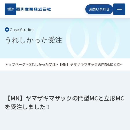
西川
お問い合わせ
産業
株式
会社
Case Studies
うれしかった受注
企
業
情
報
トップページ
>
うれしかった受注
>
【MN】ヤマザキマザックの門型MCと立形MCを受注しました！
私
た
ち
の
取
【MN】ヤマザキマザックの門型MCと立形MC
り
を受注しました！
組
み
商