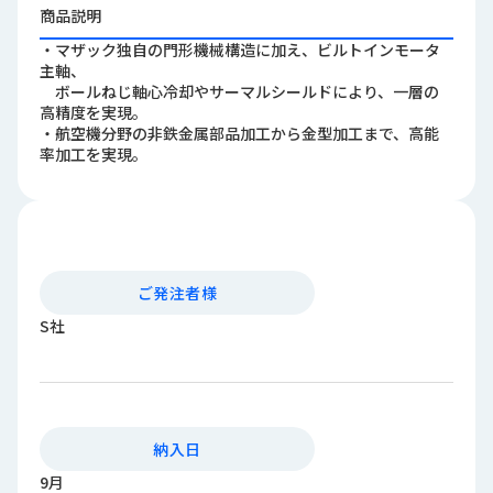
商品説明
ロ
グ
・マザック独自の門形機械構造に加え、ビルトインモータ
主軸、
ボールねじ軸心冷却やサーマルシールドにより、一層の
採
高精度を実現。
用
・航空機分野の非鉄金属部品加工から金型加工まで、高能
情
率加工を実現。
報
お
メ
問
ル
い
マ
合
ガ
ご発注者様
わ
登
S社
せ
録
awasangyo_nbc
納入日
9月