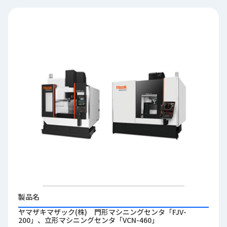
品
情
報
受
注
事
例
取
扱
メ
ー
カ
ー
お
知
製品名
ら
ヤマザキマザック(株) 門形マシニングセンタ「FJV-
せ/
200」、立形マシニングセンタ「VCN-460」
ブ