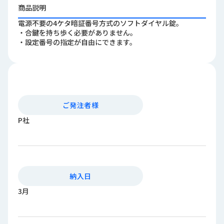
ロ
商品説明
グ
電源不要の4ケタ暗証番号方式のソフトダイヤル錠。
・合鍵を持ち歩く必要がありません。
・設定番号の指定が自由にできます。
採
用
情
報
お
メ
ご発注者様
問
ル
い
マ
P社
合
ガ
わ
登
せ
録
awasangyo_nbc
納入日
3月