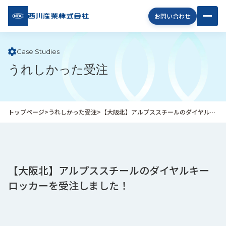
西川
お問い合わせ
産業
株式
会社
Case Studies
うれしかった受注
企
業
情
報
トップページ
>
うれしかった受注
>
【大阪北】アルプススチールのダイヤルキーロッカーを受注しました！
私
た
ち
の
取
【大阪北】アルプススチールのダイヤルキー
り
ロッカーを受注しました！
組
み
商