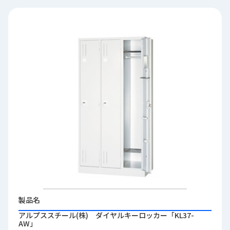
品
情
報
受
注
事
例
取
扱
メ
ー
カ
ー
お
知
製品名
ら
アルプススチール(株) ダイヤルキーロッカー「KL37-
せ/
AW」
ブ