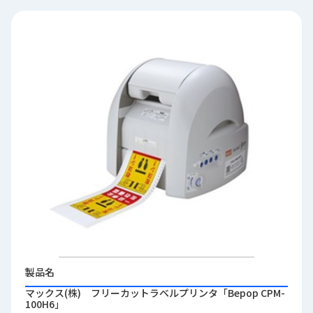
品
情
報
受
注
事
例
取
扱
メ
ー
カ
ー
お
知
製品名
ら
マックス(株) フリーカットラベルプリンタ「Bepop CPM-
せ/
100H6」
ブ