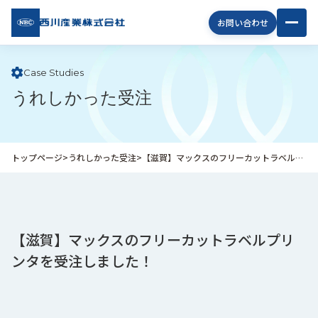
西川
お問い合わせ
産業
株式
会社
Case Studies
うれしかった受注
企
業
情
報
トップページ
>
うれしかった受注
>
【滋賀】マックスのフリーカットラベルプリンタを受注しました！
私
た
ち
の
取
【滋賀】マックスのフリーカットラベルプリ
り
ンタを受注しました！
組
み
商