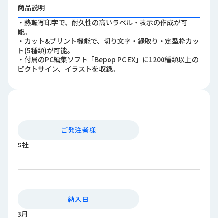
ロ
商品説明
グ
・熱転写印字で、耐久性の高いラベル・表示の作成が可
能。
・カット&プリント機能で、切り文字・縁取り・定型枠カッ
採
ト(5種類)が可能。
用
・付属のPC編集ソフト「Bepop PC EX」に1200種類以上の
情
ピクトサイン、イラストを収録。
報
お
メ
問
ル
い
マ
合
ガ
ご発注者様
わ
登
せ
録
S社
awasangyo_nbc
納入日
3月