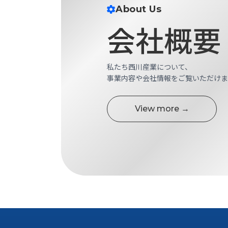
せ/
About Us
ブ
会社概要
ロ
グ
私たち西川産業について、
お
事業内容や会社情報をご覧いただけま
知
ら
せ
View more →
営
業
所
ブ
ロ
グ
社
長
ブ