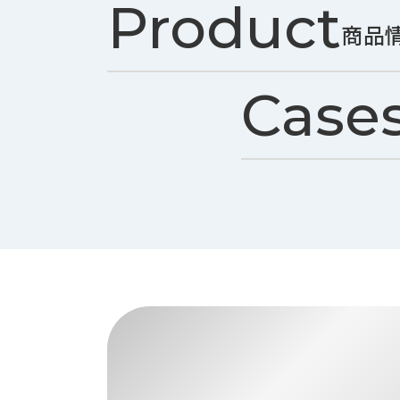
Product
ス
納
テ
商品
期
ム
機
機
械
器
Case
情
メ
報
カ
工
ト
作
ロ・
機
制
械
御
の
機
自
器
動
化,AI,
IoT
お
知
ら