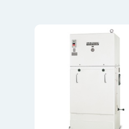
会
う
社
れ
り
概
し
組
要
か
っ
経
み
た
営
受
理
私
注
念
た
ち
拠
の
点
取
取
一
り
扱
覧
組
メ
西
み
川
ー
サ
産
ス
業
カ
テ
の
ナ
ー
沿
ビ
革
リ
工