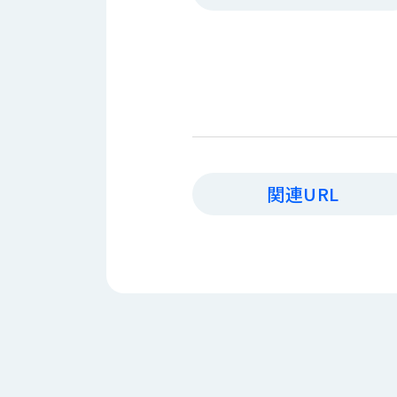
す
定・
す
作
め
業
商
工
品
具
情
環
報
境
エ
機
ン
器・
関連URL
ジ
工
ニ
場
ア
設
リ
備
ン
マ
グ
テ
情
ハ
報
ン・
中
FA
古・
シ
短