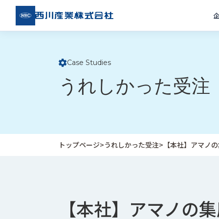
西川
産業
株式
会社
Case Studies
ト
うれしかった受注
ッ
プ
ペ
ー
ジ
トップページ
>
うれしかった受注
>
【本社】アマノの
企
私
受
業
た
注
情
ち
事
報
の
例
【本社】アマノの集
取