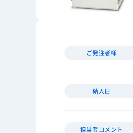
財
テ
作
務
ィ
機
情
械・
福
報
鍛
利
圧
一
厚
機
般
生
械・
事
CAD/CAM
業
ご発注者様
主
商
ロ
行
ボ
品
動
ッ
計
情
ト
画
切
報
納入日
私
削・
た
ツ
新
ち
ー
着
の
リ
一
強
ン
覧
み
グ・
担当者コメント
お
測