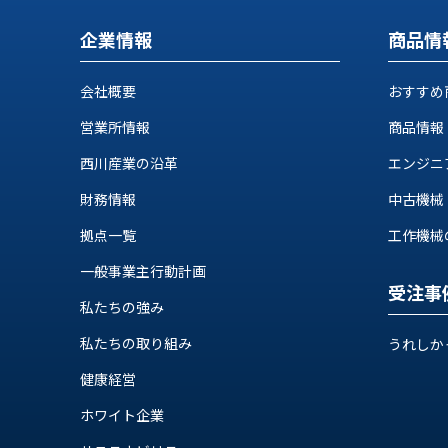
ロ
グ
企業情報
商品情
お
メ
会社概要
おすすめ
採
問
ル
用
い
マ
営業所情報
商品情報
情
合
ガ
西川産業の沿革
エンジニ
報
わ
登
せ
録
財務情報
中古機械
@nishikawasangyo_nbc
拠点一覧
工作機械の自
一般事業主行動計画
受注事
私たちの強み
私たちの取り組み
うれしか
健康経営
ホワイト企業