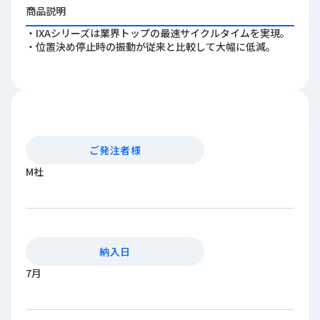
ロ
商品説明
グ
・IXAシリーズは業界トップの最速サイクルタイムを実現。
・位置決め停止時の振動が従来と比較して大幅に低減。
採
用
情
報
お
メ
ご発注者様
問
ル
い
マ
M社
合
ガ
わ
登
せ
録
awasangyo_nbc
納入日
7月