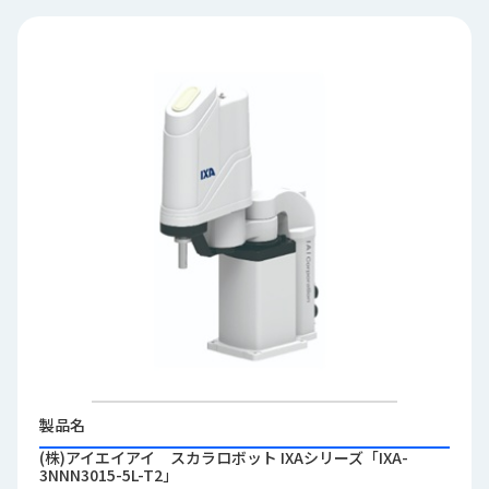
品
情
報
受
注
事
例
取
扱
メ
ー
カ
ー
お
知
製品名
ら
(株)アイエイアイ スカラロボット IXAシリーズ「IXA-
せ/
3NNN3015-5L-T2」
ブ