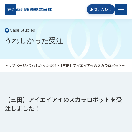
西川
お問い合わせ
産業
株式
会社
Case Studies
うれしかった受注
企
業
情
報
トップページ
>
うれしかった受注
>
【三田】アイエイアイのスカラロボットを受注しました！
私
た
ち
の
取
【三田】アイエイアイのスカラロボットを受
り
注しました！
組
み
商