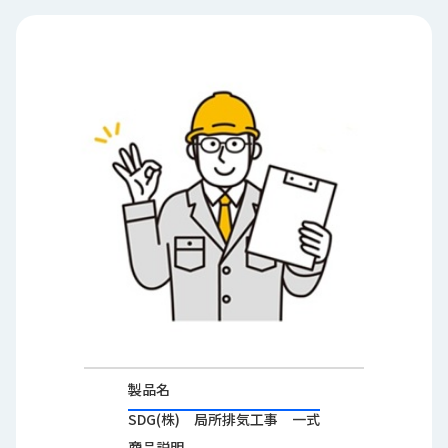
品
情
報
受
注
事
例
取
扱
メ
ー
カ
ー
お
知
製品名
ら
SDG(株) 局所排気工事 一式
せ/
ブ
商品説明