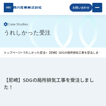
西川
お問い合わせ
産業
株式
会社
Case Studies
うれしかった受注
企
業
情
報
トップページ
>
うれしかった受注
>
【尼崎】SDGの局所排気工事を受注しました！
私
た
ち
の
取
【尼崎】SDGの局所排気工事を受注しまし
り
た！
組
み
商