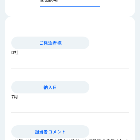
ロ
グ
採
用
情
ご発注者様
報
D社
お
メ
問
ル
い
マ
合
ガ
わ
登
納入日
せ
録
7月
awasangyo_nbc
担当者コメント