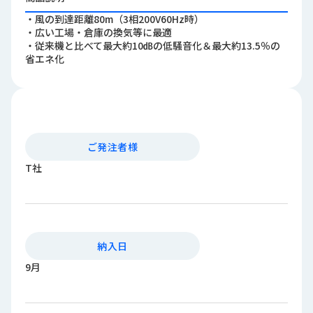
ロ
・風の到達距離80m（3相200V60Hz時）
グ
・広い工場・倉庫の換気等に最適
・従来機と比べて最大約10㏈の低騒音化＆最大約13.5％の
省エネ化
採
用
情
報
お
メ
ご発注者様
問
ル
い
マ
T社
合
ガ
わ
登
せ
録
awasangyo_nbc
納入日
9月