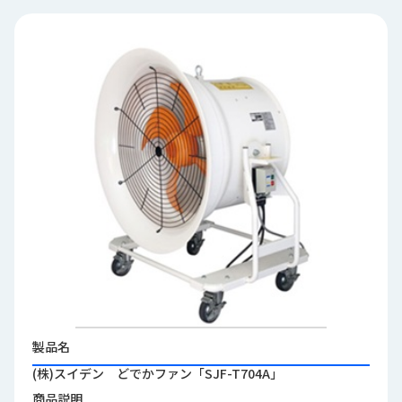
品
情
報
受
注
事
例
取
扱
メ
ー
カ
ー
お
知
製品名
ら
(株)スイデン どでかファン「SJF-T704A」
せ/
ブ
商品説明