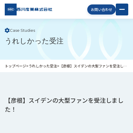
西川
お問い合わせ
産業
株式
会社
Case Studies
うれしかった受注
企
業
情
報
トップページ
>
うれしかった受注
>
【彦根】スイデンの大型ファンを受注しました！
私
た
ち
の
取
【彦根】スイデンの大型ファンを受注しまし
り
た！
組
み
商