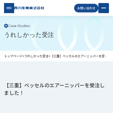
西川
お問い合わせ
産業
株式
会社
Case Studies
うれしかった受注
企
業
情
報
トップページ
>
うれしかった受注
>
【三重】ベッセルのエアーニッパーを受注しました！
私
た
ち
の
取
【三重】ベッセルのエアーニッパーを受注し
り
ました！
組
み
商