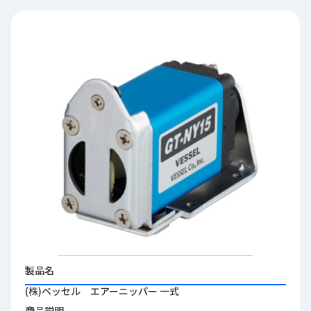
品
情
報
受
注
事
例
取
扱
メ
ー
カ
ー
お
知
製品名
ら
(株)ベッセル エアーニッパー 一式
せ/
ブ
商品説明