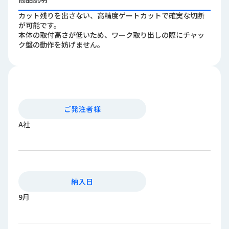
ロ
カット残りを出さない、高精度ゲートカットで確実な切断
グ
が可能です。
本体の取付高さが低いため、ワーク取り出しの際にチャッ
ク盤の動作を妨げません。
採
用
情
報
お
メ
問
ル
ご発注者様
い
マ
A社
合
ガ
わ
登
せ
録
awasangyo_nbc
納入日
9月