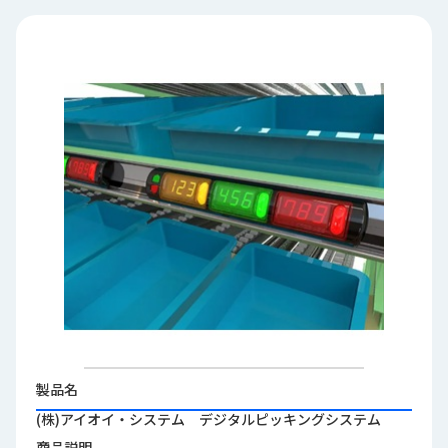
品
情
報
受
注
事
例
取
扱
メ
ー
カ
ー
お
知
製品名
ら
(株)アイオイ・システム デジタルピッキングシステム
せ/
ブ
商品説明