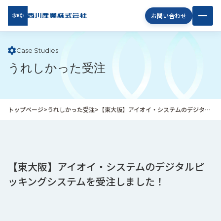
西川
お問い合わせ
産業
株式
会社
Case Studies
うれしかった受注
企
業
情
報
トップページ
>
うれしかった受注
>
【東大阪】アイオイ・システムのデジタルピッキングシステムを受注しました！
私
た
ち
の
取
【東大阪】アイオイ・システムのデジタルピ
り
ッキングシステムを受注しました！
組
み
商