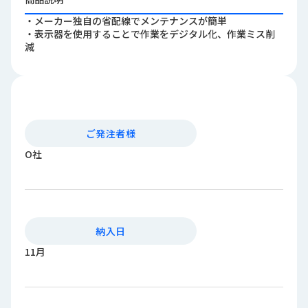
ロ
・メーカー独自の省配線でメンテナンスが簡単
グ
・表示器を使用することで作業をデジタル化、作業ミス削
減
採
用
情
報
お
メ
ご発注者様
問
ル
O社
い
マ
合
ガ
わ
登
せ
録
awasangyo_nbc
納入日
11月