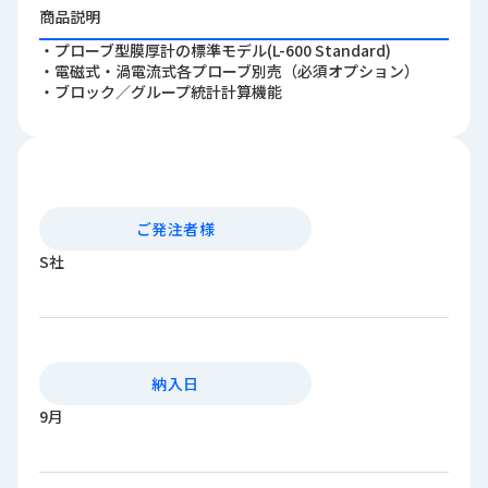
ロ
商品説明
グ
・プローブ型膜厚計の標準モデル(L-600 Standard)
・電磁式・渦電流式各プローブ別売（必須オプション）
・ブロック／グループ統計計算機能
採
用
情
報
お
メ
ご発注者様
問
ル
い
マ
S社
合
ガ
わ
登
せ
録
awasangyo_nbc
納入日
9月