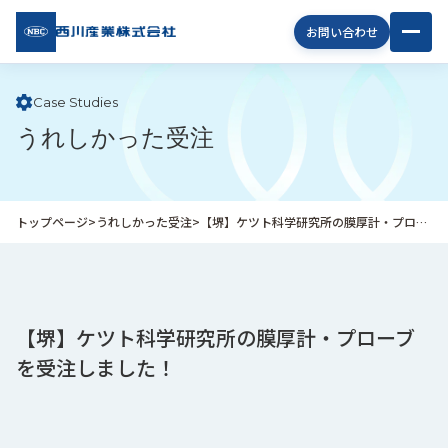
西川
お問い合わせ
産業
株式
会社
Case Studies
うれしかった受注
企
業
情
報
トップページ
>
うれしかった受注
>
【堺】ケツト科学研究所の膜厚計・プローブを受注しました！
私
た
ち
の
取
【堺】ケツト科学研究所の膜厚計・プローブ
り
を受注しました！
組
み
商