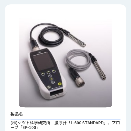
品
情
報
受
注
事
例
取
扱
メ
ー
カ
ー
お
知
製品名
ら
(株)ケツト科学研究所 膜厚計「L-600 STANDARD」、プロ
せ/
ーブ「EP-100」
ブ