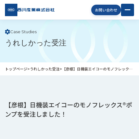
西川
お問い合わせ
産業
株式
会社
Case Studies
うれしかった受注
企
業
情
報
トップページ
>
うれしかった受注
>
【彦根】日機装エイコーのモノフレックス®ポンプを受注しました！
私
た
ち
の
取
【彦根】日機装エイコーのモノフレックス®ポ
り
ンプを受注しました！
組
み
商