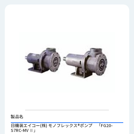
品
情
報
受
注
事
例
取
扱
メ
ー
カ
ー
お
知
製品名
ら
日機装エイコー(株) モノフレックス®ポンプ 「FG20-
せ/
S7RC-MV Ⅱ」
ブ