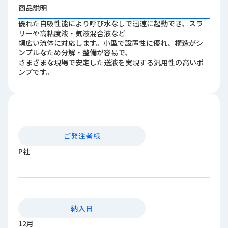
ロ
商品説明
グ
優れた自吸性能により呼び水なしで迅速に起動でき、スラ
リーや高粘度液・気液混合液など
幅広い流体に対応します。小型で設置性に優れ、構造がシ
採
ンプルなため分解・整備が容易で、
用
さまざまな現場で安定した送液を実現する汎用性の高いポ
情
ンプです。
報
お
メ
問
ル
い
マ
合
ガ
ご発注者様
わ
登
せ
録
P社
awasangyo_nbc
納入日
12月