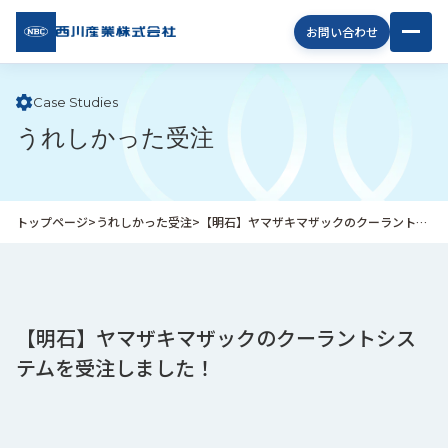
西川
お問い合わせ
産業
株式
会社
Case Studies
うれしかった受注
企
業
情
報
トップページ
>
うれしかった受注
>
【明石】ヤマザキマザックのクーラントシステムを受注しました！
私
た
ち
の
取
【明石】ヤマザキマザックのクーラントシス
り
テムを受注しました！
組
み
商