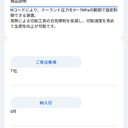
商品説明
ロ
Mコードにより、クーラント圧力を0～7MPaの範囲で設定制
グ
御できる装置。
高熱による切削工具の刃先摩耗を低減し、切削速度を高め
て生産性向上が可能です。
採
用
情
報
お
メ
問
ル
ご発注者様
い
マ
T社
合
ガ
わ
登
せ
録
awasangyo_nbc
納入日
8月