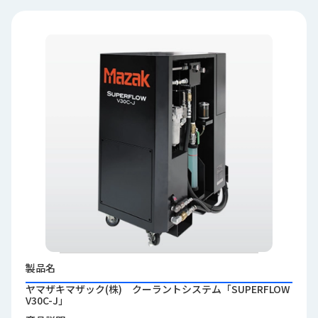
品
情
報
受
注
事
例
取
扱
メ
ー
カ
ー
お
製品名
知
ら
ヤマザキマザック(株) クーラントシステム「SUPERFLOW
せ/
V30C-J」
ブ