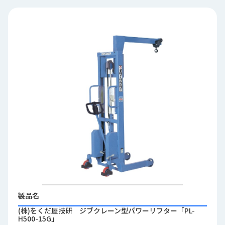
品
情
報
受
注
事
例
取
扱
メ
ー
カ
ー
お
知
製品名
ら
(株)をくだ屋技研 ジブクレーン型パワーリフター「PL-
せ/
H500-15G」
ブ