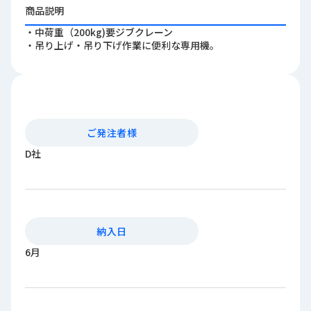
ロ
商品説明
グ
・中荷重（200kg)要ジブクレーン
・吊り上げ・吊り下げ作業に便利な専用機。
採
用
情
報
お
メ
ご発注者様
問
ル
D社
い
マ
合
ガ
わ
登
せ
録
納入日
awasangyo_nbc
6月