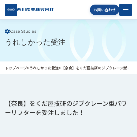
西川
お問い合わせ
産業
株式
会社
Case Studies
うれしかった受注
企
業
情
報
トップページ
>
うれしかった受注
>
【奈良】をくだ屋技研のジブクレーン型パワーリフターを受注しました！
私
た
ち
の
取
【奈良】をくだ屋技研のジブクレーン型パワ
り
ーリフターを受注しました！
組
み
商