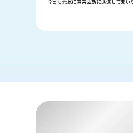
今日も元気に営業活動に邁進してまい
財
テ
作
務
ィ
機
情
械・
福
報
鍛
利
圧
一
厚
機
般
生
械・
事
CAD/CAM
業
主
商
ロ
行
ボ
品
動
ッ
計
情
ト
画
切
報
私
削・
た
ツ
新
ち
ー
着
の
リ
一
強
ン
覧
み
グ・
お
測