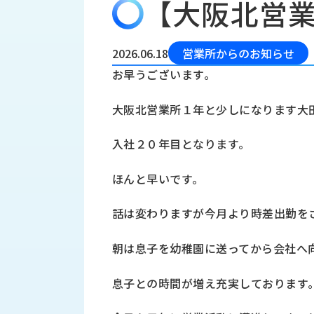
【大阪北営
会
う
社
れ
り
概
し
組
要
か
2026.06.18
営業所からのお知らせ
っ
経
み
お早うございます｡
た
営
受
理
私
大阪北営業所１年と少しになります大
注
念
た
ち
拠
入社２０年目となります｡
の
点
取
取
一
ほんと早いです｡
り
扱
覧
組
メ
西
み
話は変わりますが今月より時差出勤を
川
ー
サ
産
ス
朝は息子を幼稚園に送ってから会社へ
業
カ
テ
の
ナ
ー
息子との時間が増え充実しております
沿
ビ
革
リ
工