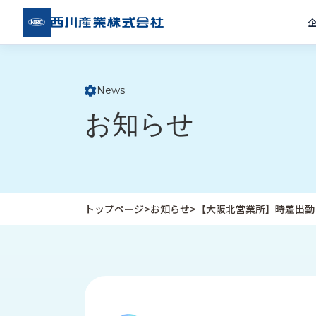
西川
産業
株式
会社
News
ト
お知らせ
ッ
プ
ペ
ー
ジ
トップページ
>
お知らせ
>
【大阪北営業所】時差出勤
企
私
受
業
た
注
情
ち
事
報
の
例
取