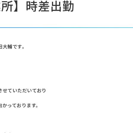
業所】時差出勤
田大輔です｡
させていただいており
向かっております。
｡