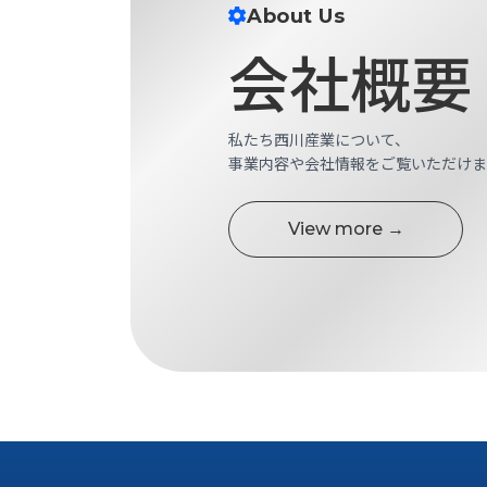
す
About Us
定・
す
作
会社概要
め
業
商
工
品
具
情
私たち西川産業について、
環
報
事業内容や会社情報をご覧いただけま
境
エ
機
ン
器・
View more →
ジ
工
ニ
場
ア
設
リ
備
ン
マ
グ
テ
情
ハ
報
ン・
中
FA
古・
シ
短