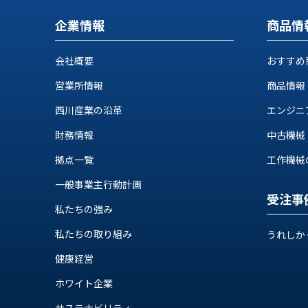
ス
納
テ
企業情報
商品情
期
ム
機
機
械
会社概要
おすすめ
器
情
営業所情報
商品情報
メ
報
カ
工
西川産業の沿革
エンジニ
ト
作
ロ・
財務情報
中古機械
機
制
械
拠点一覧
工作機械の自
御
の
機
一般事業主行動計画
自
器
受注事
動
私たちの強み
化,AI,
IoT
私たちの取り組み
うれしか
お
健康経営
知
ら
ホワイト企業
サステナビリティ