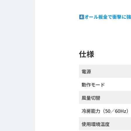
ス
納
テ
期
ム
オール板金で衝撃に
機
機
械
器
情
メ
報
カ
工
ト
仕様
作
ロ・
機
制
械
御
電源
の
機
自
器
動作モード
動
化,AI,
風量切替
IoT
お
知
冷房能力（50／60Hz）
ら
使用環境温度