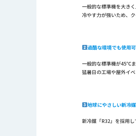
す
一般的な標準機を大きく上回
定・
す
作
冷やす力が強いため、ク
め
業
商
工
品
具
情
環
報
過酷な環境でも使用可能
境
エ
機
ン
器・
一般的な標準機が45℃
ジ
工
猛暑日の工場や屋外イベ
ニ
場
ア
設
リ
備
ン
マ
グ
地球にやさしい新冷媒
テ
情
ハ
報
ン・
新冷媒「R32」を採用
中
FA
古・
シ
短