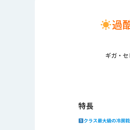
財
テ
作
務
ィ
機
情
械・
福
過
報
鍛
利
圧
一
厚
機
般
生
械・
事
CAD/CAM
業
ギガ・セ
主
商
ロ
行
ボ
品
動
ッ
計
情
ト
画
切
報
私
削・
た
ツ
新
ち
特長
ー
着
の
リ
一
強
ン
覧
クラス最大級の冷房能力：
み
グ・
お
測