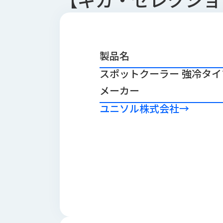
会
う
社
れ
り
概
し
組
要
か
っ
経
み
製品名
た
営
受
スポットクーラー 強冷タイプ
理
私
注
念
た
メーカー
ち
拠
の
ユニソル株式会社
→
点
取
取
一
り
扱
覧
組
メ
西
み
川
ー
サ
産
ス
業
カ
テ
の
ナ
ー
沿
ビ
革
リ
工