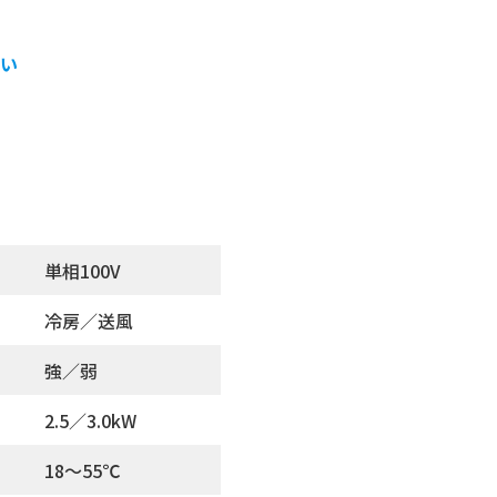
強い
単相100V
冷房／送風
強／弱
2.5／3.0kW
18～55℃