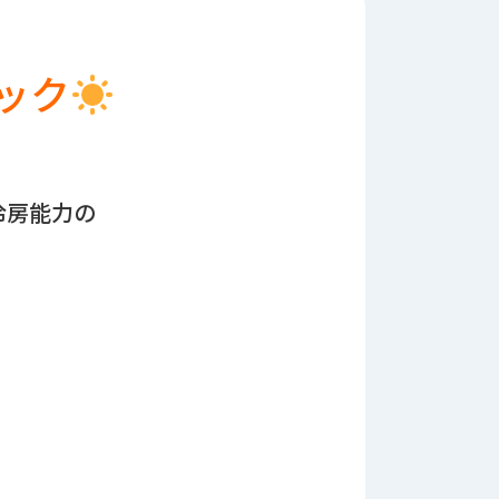
ック
冷房能力の