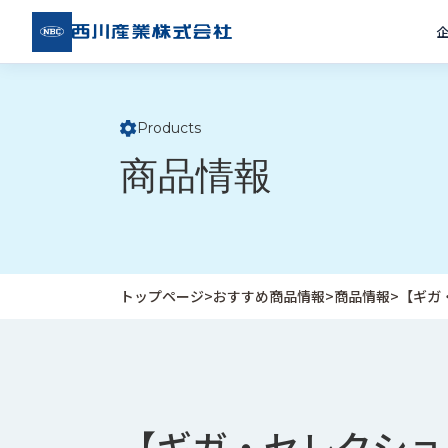
西川
産業
株式
会社
Products
ト
商品情報
ッ
プ
ペ
ー
ジ
トップページ
>
おすすめ商品情報
>
商品情報
>
【ギガ
企
私
受
業
た
注
情
ち
事
報
の
例
【ギガ・セレクショ
取