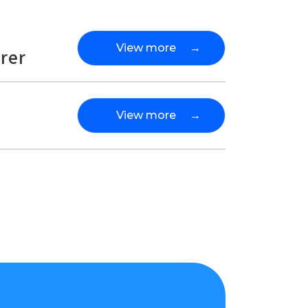
View more
→
rer
View more
→