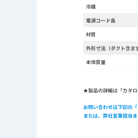
せ/
冷媒
ブ
電源コード長
ロ
グ
材質
お
外形寸法（ダクト含ま
知
ら
本体質量
せ
営
業
所
★製品の詳細は「カタロ
ブ
ロ
お問い合わせは下記の「
グ
または、弊社営業担当ま
社
長
ブ