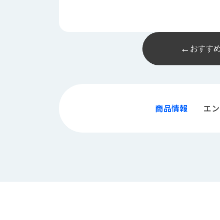
ロ
グ
お
メ
←
おすす
採
問
ル
用
い
マ
情
合
ガ
報
わ
登
せ
録
@nishikawasangyo_nbc
商品情報
エン