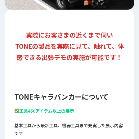
ロ
グ
採
実際にお客さまの近くまで伺い
用
情
TONEの製品を実際に見て、触れて、体
報
感できる出張デモの実施が可能です！
お
メ
問
ル
い
マ
合
ガ
わ
登
せ
録
TONEキャラバンカーについて
awasangyo_nbc
工具450アイテム以上の展示
基本工具から最新工具、機器工具まで充実した展示内容
です。