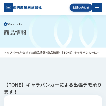
西川
お問い合わせ
産業
株式
会社
Products
商品情報
企
業
情
報
トップページ
>
おすすめ商品情報
>
商品情報
>
【TONE】キャラバンカーによる出張デモ承ります！
私
た
ち
の
取
り
【TONE】キャラバンカーによる出張デモ承り
組
ます！
み
商