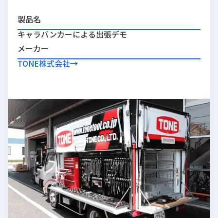
品
情
製品名
報
キャラバンカーによる出張デモ
受
メーカー
注
TONE株式会社
→
事
例
取
扱
メ
ー
カ
ー
お
知
ら
せ/
ブ