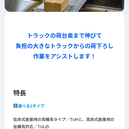
ロ
グ
採
用
トラックの荷台奥まで伸びて
情
負担の大きなトラックからの荷下ろし
報
作業をアシストします！
お
メ
問
ル
い
マ
合
ガ
わ
登
せ
録
特長
awasangyo_nbc
選べる2タイプ
低床式倉庫用の高機高タイプ／TUHと、高床式倉庫用の
低機高対応／TULの