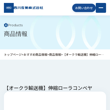
西川
お問い合わせ
産業
株式
会社
Products
商品情報
企
業
情
報
トップページ
>
おすすめ商品情報
>
商品情報
>
【オークラ輸送機】伸縮ローラコンベヤ
私
た
ち
の
取
り
【オークラ輸送機】伸縮ローラコンベヤ
組
み
商