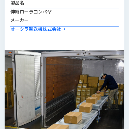
製品名
品
情
伸縮ローラコンベヤ
報
メーカー
受
オークラ輸送機株式会社
→
注
事
例
取
扱
メ
ー
カ
ー
お
知
ら
せ/
ブ