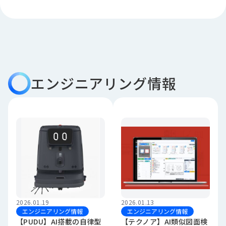
品
情
報
受
注
事
エンジニアリング情報
例
取
扱
メ
ー
カ
ー
お
知
ら
2026.01.19
2026.01.13
せ/
エンジニアリング情報
エンジニアリング情報
【PUDU】AI搭載の自律型
【テクノア】AI類似図面検
ブ