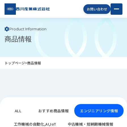
西川
お問い合わせ
産業
株式
会社
Product Information
商品情報
企
業
情
報
トップページ
>
商品情報
私
た
ち
の
取
り
組
み
ALL
おすすめ商品情報
エンジニアリング情報
商
工作機械の自動化,AI,IoT
中古機械・短納期機械情報