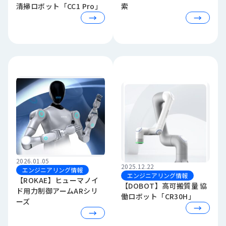
清掃ロボット「CC1 Pro」
索
ロ
→
→
グ
採
用
情
報
お
メ
問
ル
い
マ
合
ガ
わ
登
せ
録
2026.01.05
2025.12.22
awasangyo_nbc
エンジニアリング情報
エンジニアリング情報
【ROKAE】ヒューマノイ
【DOBOT】高可搬質量 協
ド用力制御アームARシリ
働ロボット「CR30H」
ーズ
→
→