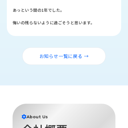
品
情
あっという間の1年でした。
報
悔いの残らないように過ごそうと思います。
受
注
事
例
お知らせ一覧に戻る →
取
扱
メ
ー
カ
ー
お
知
ら
About Us
せ/
ブ