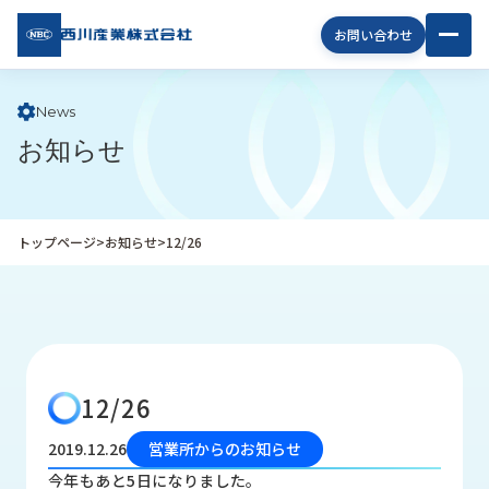
西川
お問い合わせ
産業
株式
会社
News
お知らせ
企
業
情
報
トップページ
>
お知らせ
>
12/26
私
た
ち
の
取
り
12/26
組
み
2019.12.26
営業所からのお知らせ
商
今年もあと5日になりました。