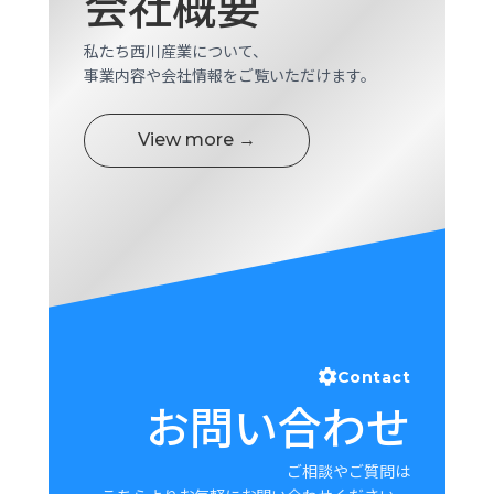
会社概要
ロ
グ
私たち西川産業について、
事業内容や会社情報をご覧いただけます。
採
用
View more →
情
報
お
メ
問
ル
い
マ
合
ガ
わ
登
せ
録
awasangyo_nbc
Contact
お問い合わせ
ご相談やご質問は