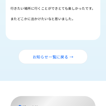
品
情
行きたい場所に行くことができとても楽しかったです。
報
またどこかに出かけたいなと思いました。
受
注
事
例
取
扱
お知らせ一覧に戻る →
メ
ー
カ
ー
お
知
ら
せ/
ブ