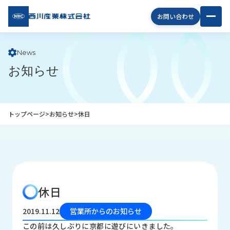
西川
お問い合わせ
産業
株式
会社
News
お知らせ
企
業
情
報
トップページ
>
お知らせ
>
休日
私
た
ち
の
取
り
休日
組
み
2019.11.12
営業所からのお知らせ
商
この前は久しぶりに京都に遊びにいきました。