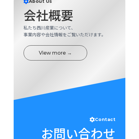
About Us
ロ
会社概要
グ
私たち西川産業について、
採
事業内容や会社情報をご覧いただけます。
用
情
報
View more →
お
メ
問
ル
い
マ
合
ガ
わ
登
せ
録
awasangyo_nbc
Contact
お問い合わせ