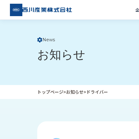
西川
産業
株式
会社
News
ト
お知らせ
ッ
プ
ペ
ー
ジ
トップページ
>
お知らせ
>
ドライバー
企
私
受
業
た
注
情
ち
事
報
の
例
取