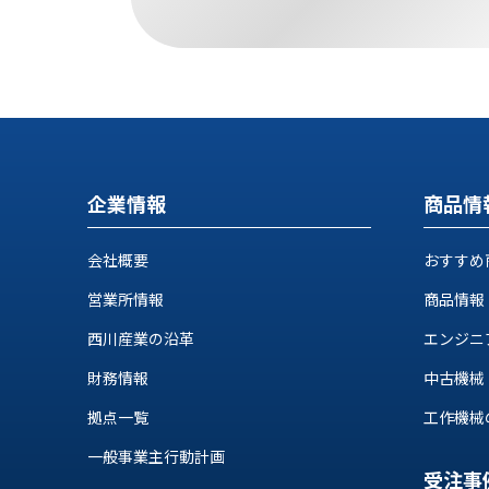
す
定・
す
作
め
業
商
工
品
具
情
環
報
境
エ
機
企業情報
商品情
ン
器・
ジ
工
会社概要
おすすめ
ニ
場
ア
設
営業所情報
商品情報
リ
備
ン
西川産業の沿革
エンジニ
マ
グ
テ
財務情報
中古機械
情
ハ
報
拠点一覧
工作機械の自
ン・
中
FA
一般事業主行動計画
古・
シ
受注事
短