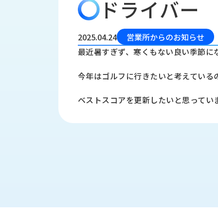
ドライバー
会
う
社
れ
り
概
し
組
要
か
2025.04.24
営業所からのお知らせ
っ
経
み
最近暑すぎず、寒くもない良い季節に
た
営
受
理
私
今年はゴルフに行きたいと考えている
注
念
た
ち
拠
ベストスコアを更新したいと思ってい
の
点
取
取
一
り
扱
覧
組
メ
西
み
川
ー
サ
産
ス
業
カ
テ
の
ナ
ー
沿
ビ
革
リ
工