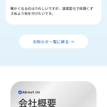
品
情
暖かくなるのはうれしいですが、温度変化で体調くず
報
さぬよう気を付けたいです。
受
注
事
例
お知らせ一覧に戻る →
取
扱
メ
ー
カ
ー
お
知
About Us
ら
会社概要
せ/
ブ