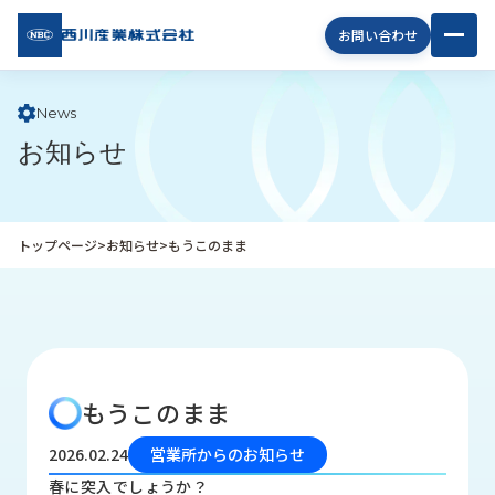
西川
お問い合わせ
産業
株式
会社
News
お知らせ
企
業
情
報
トップページ
>
お知らせ
>
もうこのまま
私
た
ち
の
取
り
もうこのまま
組
み
2026.02.24
営業所からのお知らせ
商
春に突入でしょうか？