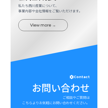
ロ
私たち西川産業について、
グ
事業内容や会社情報をご覧いただけます。
採
View more →
用
情
報
お
メ
問
ル
い
マ
合
ガ
わ
登
せ
録
Contact
awasangyo_nbc
お問い合わせ
ご相談やご質問は
こちらよりお気軽にお問い合わせください。