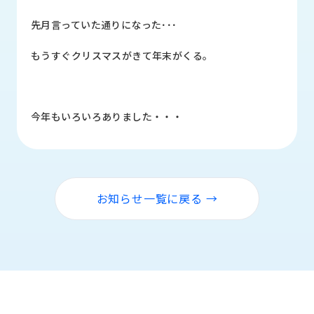
品
情
先月言っていた通りになった･･･
報
もうすぐクリスマスがきて年末がくる。
受
注
事
例
今年もいろいろありました・・・
取
扱
メ
ー
お知らせ一覧に戻る →
カ
ー
お
知
ら
せ/
ブ