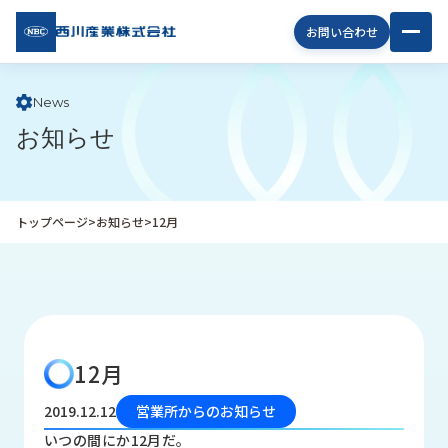
西川
お問い合わせ
産業
株式
会社
News
お知らせ
企
業
情
報
トップページ
>
お知らせ
>
12月
私
た
ち
の
取
り
12月
組
み
2019.12.12
営業所からのお知らせ
商
いつの間にか12月だ。