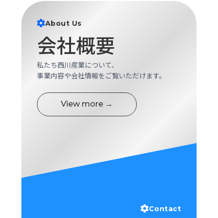
ロ
グ
About Us
会社概要
採
用
私たち西川産業について、
情
事業内容や会社情報をご覧いただけます。
報
お
メ
問
ル
View more →
い
マ
合
ガ
わ
登
せ
録
awasangyo_nbc
Contact